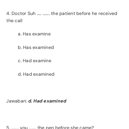
4. Doctor Suh ….. …….. the patient before he received
the call
a. Has examine
b. Has examined
c. Had examine
d. Had examined
Jawaban:
d. Had examined
5. …….. you …….. the pen before she came?