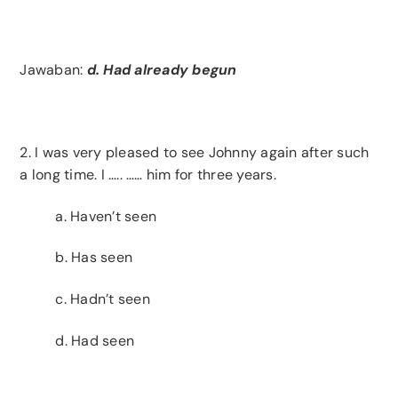
Jawaban:
d. Had already begun
2. I was very pleased to see Johnny again after such
a long time. I ….. …… him for three years.
a. Haven’t seen
b. Has seen
c. Hadn’t seen
d. Had seen