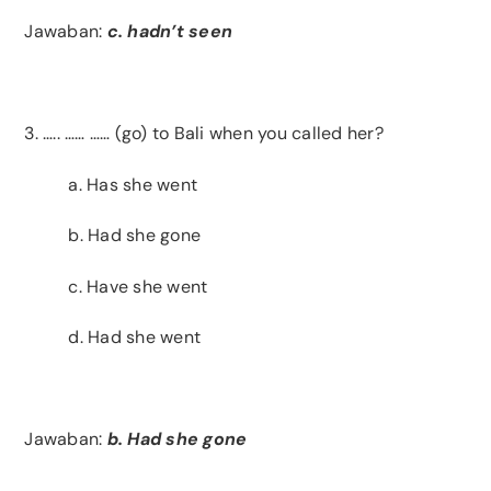
Jawaban:
c. hadn’t seen
3. ….. …… …… (go) to Bali when you called her?
a. Has she went
b. Had she gone
c. Have she went
d. Had she went
Jawaban:
b. Had she gone