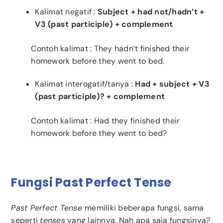
Kalimat negatif :
Subject + had not/hadn’t +
V3 (past participle) + complement
Contoh kalimat : They hadn’t finished their
homework before they went to bed.
Kalimat interogatif/tanya :
Had + subject + V3
(past participle)? + complement
Contoh kalimat : Had they finished their
homework before they went to bed?
Fungsi Past Perfect Tense
Past Perfect Tense
memiliki beberapa fungsi, sama
seperti
tenses
yang lainnya. Nah apa saja fungsinya?