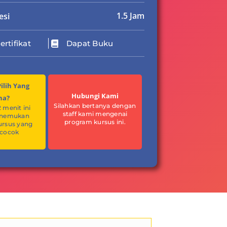
1.5 Jam
esi
ertifikat
Dapat Buku
ilih Yang
Hubungi Kami
na?
Silahkan bertanya dengan
2 menit ini
staff kami mengenai
enemukan
program kursus ini.
ursus yang
 cocok