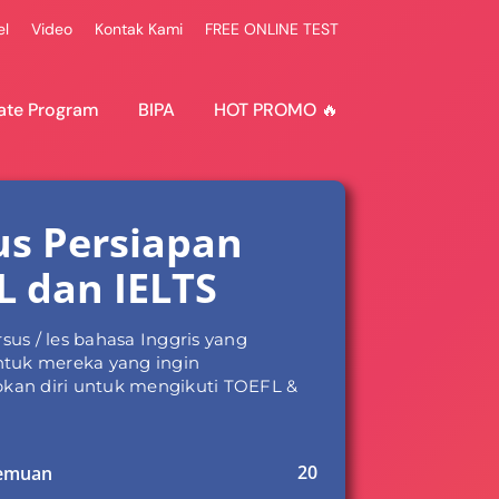
el
Video
Kontak Kami
FREE ONLINE TEST
ate Program
BIPA
HOT PROMO 🔥
us Persiapan
L dan IELTS
sus / les bahasa Inggris yang
ntuk mereka yang ingin
an diri untuk mengikuti TOEFL &
20
temuan