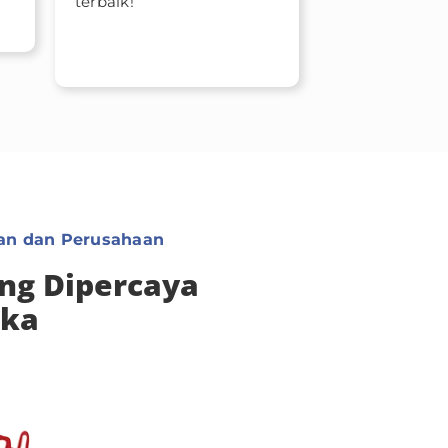
terbaik!
wan dan Perusahaan
ang Dipercaya
uka