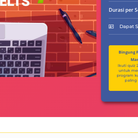
Durasi per S
Dapat S
Bingung P
Ma
Ikuti quiz 
untuk m
program k
paling