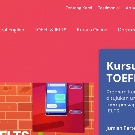
Tentang Kami
Testimonial
Artik
ral English
TOEFL & IELTS
Kursus Online
Corpor
Kurs
TOEF
Program kur
ditujukan u
mempersiapk
IELTS.
Jumlah Per