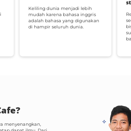
s
Keliling dunia menjadi lebih
i
R
mudah karena bahasa inggris
se
adalah bahasa yang digunakan
bi
di hampir seluruh dunia.
su
ba
Cafe?
snya menyenangkan,
etap dapat ilmu. Dari