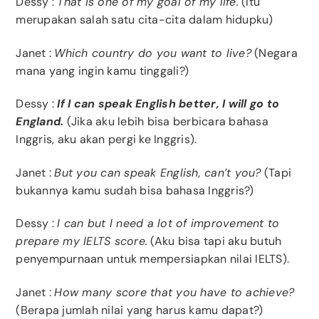
Dessy
:
That is one of my goal of my life.
(Itu
merupakan salah satu cita-cita dalam hidupku)
Janet
:
Which country do you want to live?
(Negara
mana yang ingin kamu tinggali?)
Dessy
:
If I can speak English better, I will go to
England.
(Jika aku lebih bisa berbicara bahasa
Inggris, aku akan pergi ke Inggris).
Janet
:
But you can speak English, can’t you?
(Tapi
bukannya kamu sudah bisa bahasa Inggris?)
Dessy
:
I can but I need a lot of improvement to
prepare my IELTS score.
(Aku bisa tapi aku butuh
penyempurnaan untuk mempersiapkan nilai IELTS).
Janet
:
How many score that you have to achieve?
(Berapa jumlah nilai yang harus kamu dapat?)