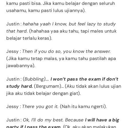
kamu pasti bisa. Jika kamu belajar dengan seluruh
usahamu, kamu pasti lulus ujiannya).
Justin
:
hahaha yaah I know, but feel lazy to study
that hard.
(hahahaa yaa aku tahu, tapi males untuk
belajar terlalu keras).
Jessy
:
Then if you do so, you know the answer.
(Jika kamu tetap malas, ya kamu tahu pastilah apa
jawabannya).
Justin
: (
Bubbling)….
I won’t pass the exam if don’t
study hard.
(Bergumam)… (Aku tidak akan lulus ujian
jika aku tidak belajar dengan giat).
Jessy
:
There you got it.
(Nah itu kamu ngerti).
Justin
:
Ok, I’ll do my best. Because
I will have a big
party if I pass the exam.
(Ok, aku akan melakukan