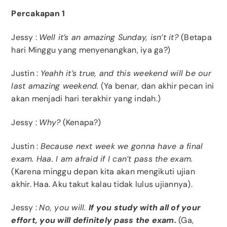
Percakapan 1
Jessy
:
Well it’s an amazing Sunday, isn’t it?
(Betapa
hari Minggu yang menyenangkan, iya ga?)
Justin
:
Yeahh it’s true, and this weekend will be our
last amazing weekend.
(Ya benar, dan akhir pecan ini
akan menjadi hari terakhir yang indah.)
Jessy
:
Why?
(Kenapa?)
Justin
:
Because next week we gonna have a final
exam. Haa. I am afraid if I can’t pass the exam.
(Karena minggu depan kita akan mengikuti ujian
akhir. Haa. Aku takut kalau tidak lulus ujiannya).
Jessy
:
No, you will.
If you study with all of your
effort, you will definitely pass the exam.
(Ga,