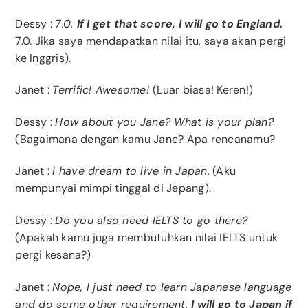
Dessy
:
7.0.
If I get that score, I will go to England.
7.0. Jika saya mendapatkan nilai itu, saya akan pergi
ke Inggris).
Janet
:
Terrific! Awesome!
(Luar biasa! Keren!)
Dessy
:
How about you Jane? What is your plan?
(Bagaimana dengan kamu Jane? Apa rencanamu?
Janet
:
I have dream to live in Japan.
(Aku
mempunyai mimpi tinggal di Jepang).
Dessy
:
Do you also need IELTS to go there?
(Apakah kamu juga membutuhkan nilai IELTS untuk
pergi kesana?)
Janet
:
Nope, I just need to learn Japanese language
and do some other requirement.
I will go to Japan if