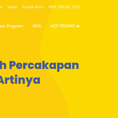
el
Video
Kontak Kami
FREE ONLINE TEST
ate Program
BIPA
HOT PROMO 🔥
oh Percakapan
Artinya