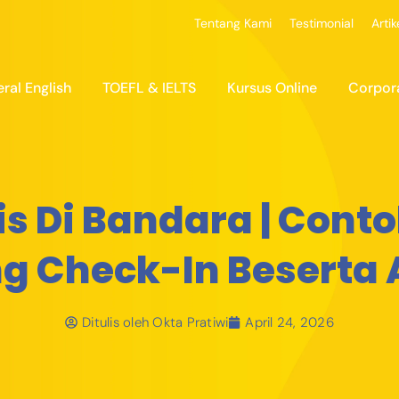
Tentang Kami
Testimonial
Artik
ral English
TOEFL & IELTS
Kursus Online
Corpor
is Di Bandara | Cont
g Check-In Beserta 
Ditulis oleh
Okta Pratiwi
April 24, 2026