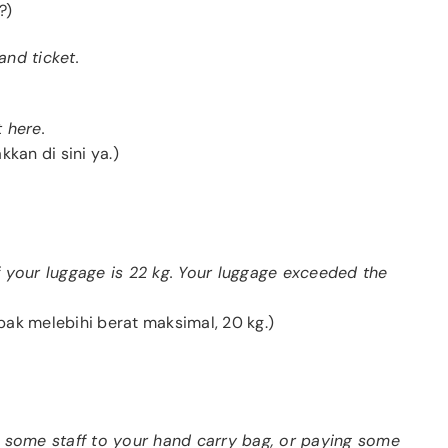
?)
and ticket.
t here.
kan di sini ya.)
 of your luggage is 22 kg. Your luggage exceeded the
ak melebihi berat maksimal, 20 kg.)
g some staff to your hand carry bag, or paying some