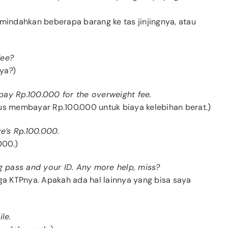
indahkan beberapa barang ke tas jinjingnya, atau
fee?
ya?)
t pay Rp.100.000 for the overweight fee.
rus membayar Rp.100.000 untuk biaya kelebihan berat.)
re’s Rp.100.000.
000.)
ng pass and your ID. Any more help, miss?
uga KTPnya. Apakah ada hal lainnya yang bisa saya
le.