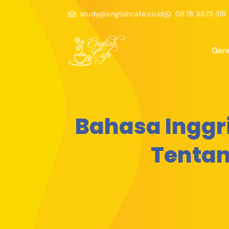
study@englishcafe.co.id
0878 3873 3111
Gene
Bahasa Inggr
Tentan