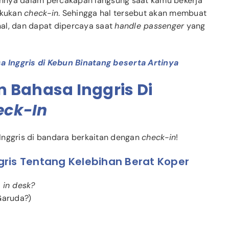
nnya dalam percakapan langsung saat kamu bekerja
akukan
check-in
. Sehingga hal tersebut akan membuat
onal, dan dapat dipercaya saat
handle passenger
yang
sa Inggris di Kebun Binatang beserta Artinya
 Bahasa Inggris Di
eck-In
Inggris di bandara berkaitan dengan
check-in
!
ris Tentang Kelebihan Berat Koper
 in desk?
Garuda?)