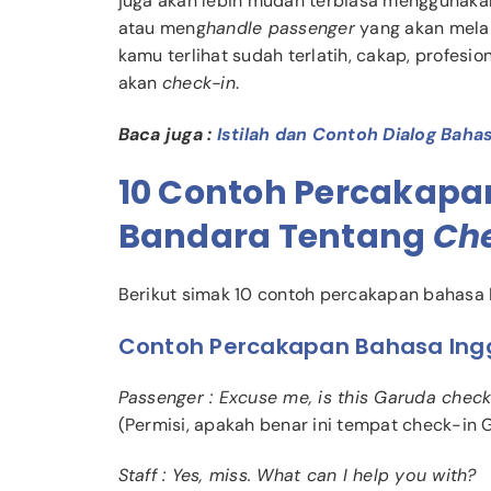
juga akan lebih mudah terbiasa menggunaka
atau meng
handle passenger
yang akan mel
kamu terlihat sudah terlatih, cakap, profesi
akan
check-in
.
Baca juga :
Istilah dan Contoh Dialog Baha
10 Contoh Percakapan
Bandara Tentang
Ch
Berikut simak 10 contoh percakapan bahasa 
Contoh Percakapan Bahasa Ingg
Passenger : Excuse me, is this Garuda check
(Permisi, apakah benar ini tempat check-in 
Staff : Yes, miss. What can I help you with?