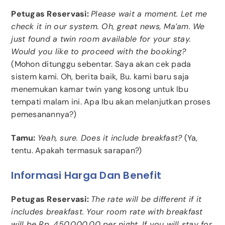
Petugas Reservasi:
Please wait a moment. Let me
check it in our system. Oh, great news, Ma’am. We
just found a twin room available for your stay.
Would you like to proceed with the booking?
(Mohon ditunggu sebentar. Saya akan cek pada
sistem kami. Oh, berita baik, Bu. kami baru saja
menemukan kamar twin yang kosong untuk Ibu
tempati malam ini. Apa Ibu akan melanjutkan proses
pemesanannya?)
Tamu:
Yeah, sure. Does it include breakfast?
(Ya,
tentu. Apakah termasuk sarapan?)
Informasi Harga Dan Benefit
Petugas Reservasi:
The rate will be different if it
includes breakfast. Your room rate with breakfast
will be Rp. 450.000,00 per night. If you will stay for