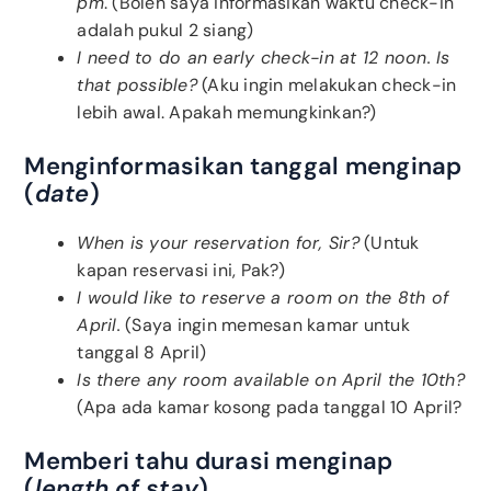
pm
. (Boleh saya informasikan waktu check-in
adalah pukul 2 siang)
I need to do an early check-in at 12 noon. Is
that possible?
(Aku ingin melakukan check-in
lebih awal. Apakah memungkinkan?)
Menginformasikan tanggal menginap
(
date
)
When is your reservation for, Sir?
(Untuk
kapan reservasi ini, Pak?)
I would like to reserve a room on the 8th of
April.
(Saya ingin memesan kamar untuk
tanggal 8 April)
Is there any room available on April the 10th?
(Apa ada kamar kosong pada tanggal 10 April?
Memberi tahu durasi menginap
(
length of stay
)