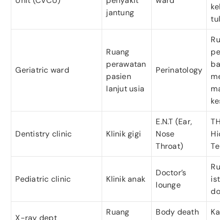
Unit (CVCU)
penyakit
ward
ke
jantung
tu
R
Ruang
pe
perawatan
ba
Geriatric ward
Perinatology
pasien
me
lanjut usia
ma
ke
E.N.T (Ear,
TH
Dentistry clinic
Klinik gigi
Nose
Hi
Throat)
Te
R
Doctor’s
Pediatric clinic
Klinik anak
is
lounge
do
Ruang
Body death
K
X-ray dept