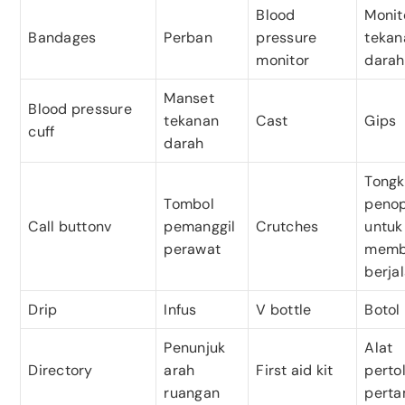
Blood
Monit
Bandages
Perban
pressure
tekan
monitor
darah
Manset
Blood pressure
tekanan
Cast
Gips
cuff
darah
Tongk
Tombol
peno
Call buttonv
pemanggil
Crutches
untuk
perawat
memb
berja
Drip
Infus
V bottle
Botol 
Penunjuk
Alat
Directory
arah
First aid kit
perto
ruangan
pert