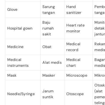
Sarung
Hand
Pembe
Glove
tangan
sanitizer
tanga
Baju
Monit
Heart rate
Hospital gown
rumah
detak
monitor
sakit
jantu
Medical
Reka
Medicine
Obat
record
medi
Medical
Medical
Baga
Alat medis
instruments
chart
medi
Mask
Masker
Microscope
Mikro
Otos
Jarum
(alat
Needle/Syringe
Otoscope
suntik
pemer
teling