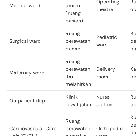
Operating
R
Medical ward
umum
theatre
op
(ruang
pasien)
Ruang
R
Pediatric
Surgical ward
perawatan
pe
ward
bedah
ba
Ruang
perawatan
Delivery
K
Maternity ward
ibu
room
be
melahirkan
Klinik
Nurse
Ru
Outpatient dept
rawat jalan
station
pe
R
Ruang
pe
Cardiovascular Care
perawatan
Orthopedic
pa