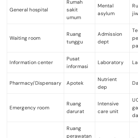
Rumah
Mental
Ru
General hospital
sakit
asylum
ji
umum
T
Ruang
Admission
Waiting room
pe
tunggu
dept
pa
Pusat
Information center
Laboratory
La
informasi
Nutrient
Pharmacy/Dispensary
Apotek
Da
dep
UG
Ruang
Intensive
Emergency room
ga
darurat
care unit
da
Ruang
perawatan