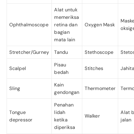
Alat untuk
memeriksa
Maske
Ophthalmoscope
retina dan
Oxygen Mask
oksig
bagian
mata lain
Stretcher/Gurney
Tandu
Stethoscope
Steto
Pisau
Scalpel
Stitches
Jahit
bedah
Kain
Sling
Thermometer
Term
gendongan
Penahan
Tongue
lidah
Alat 
Walker
depressor
ketika
jalan
diperiksa