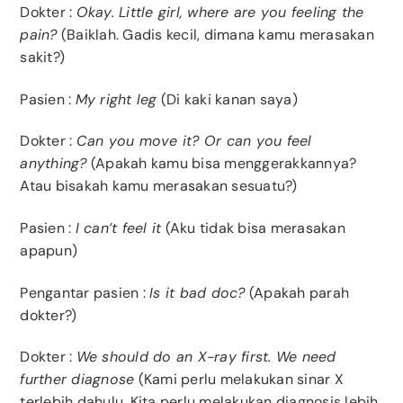
Dokter :
Okay. Little girl, where are you feeling the
pain?
(Baiklah. Gadis kecil, dimana kamu merasakan
sakit?)
Pasien :
My right leg
(Di kaki kanan saya)
Dokter :
Can you move it? Or can you feel
anything?
(Apakah kamu bisa menggerakkannya?
Atau bisakah kamu merasakan sesuatu?)
Pasien :
I can’t feel it
(Aku tidak bisa merasakan
apapun)
Pengantar pasien :
Is it bad doc?
(Apakah parah
dokter?)
Dokter :
We should do an X-ray first. We need
further diagnose
(Kami perlu melakukan sinar X
terlebih dahulu. Kita perlu melakukan diagnosis lebih