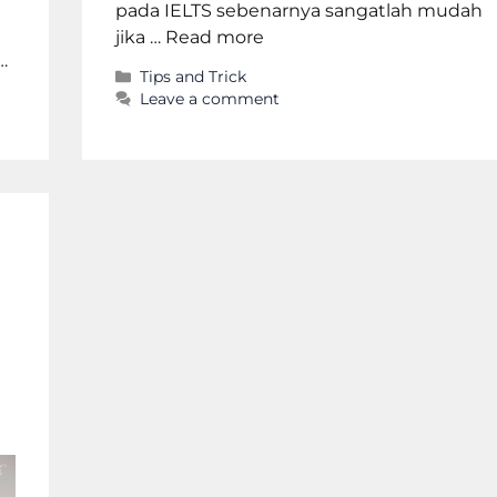
pada IELTS sebenarnya sangatlah mudah
jika …
Read more
…
Tips and Trick
Leave a comment