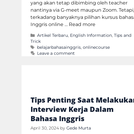
yang akan tetap dibimbing oleh teacher
nantinya via G-meet maupun Zoom. Tetapi
terkadang banyaknya pilihan kursus bahas
Inggris online …
Read more
Artikel Terbaru
,
English Information
,
Tips and
Trick
belajarbahasainggris
,
onlinecourse
Leave a comment
Tips Penting Saat Melakuka
Interview Kerja Dalam
Bahasa Inggris
April 30, 2024
by
Gede Murta