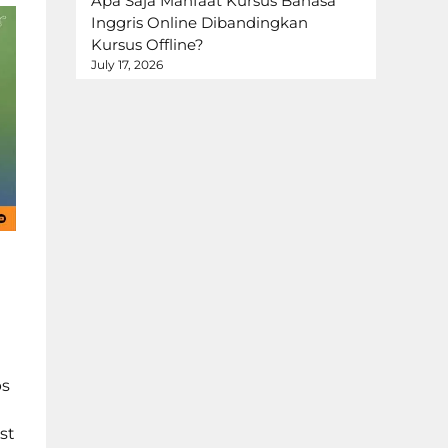
Apa Saja Manfaat Kursus Bahasa
Inggris Online Dibandingkan
Kursus Offline?
July 17, 2026
ps
st