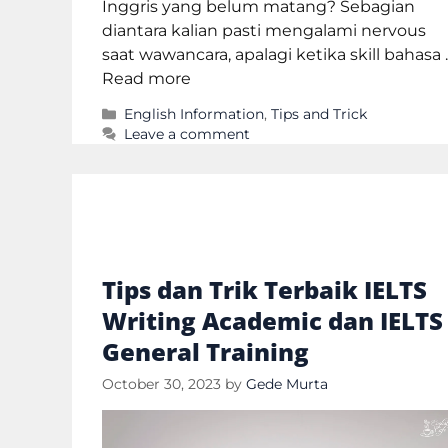
Inggris yang belum matang? Sebagian
diantara kalian pasti mengalami nervous
saat wawancara, apalagi ketika skill bahasa 
Read more
English Information
,
Tips and Trick
Leave a comment
Tips dan Trik Terbaik IELTS
Writing Academic dan IELTS
General Training
October 30, 2023
by
Gede Murta