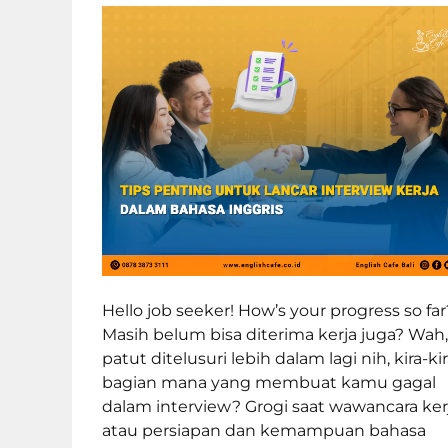
Hello job seeker! How’s your progress so far
Masih belum bisa diterima kerja juga? Wah,
patut ditelusuri lebih dalam lagi nih, kira-ki
bagian mana yang membuat kamu gagal
dalam interview? Grogi saat wawancara ker
atau persiapan dan kemampuan bahasa