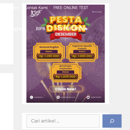
el
Video
Kontak Kami
FREE ONLINE TEST
ate Program
BIPA
HOT PROMO 🔥