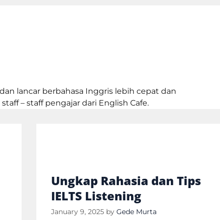
Tentang Kami
Testimonial
Artik
ral English
TOEFL & IELTS
Kursus Online
Corpor
n lancar berbahasa Inggris lebih cepat dan
aff – staff pengajar dari English Cafe.
Ungkap Rahasia dan Tips
IELTS Listening
January 9, 2025
by
Gede Murta