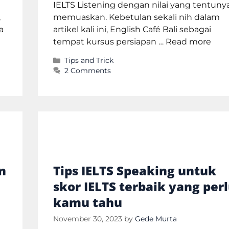
IELTS Listening dengan nilai yang tentuny
,
memuaskan. Kebetulan sekali nih dalam
a
artikel kali ini, English Café Bali sebagai
tempat kursus persiapan …
Read more
Tips and Trick
2 Comments
n
Tips IELTS Speaking untuk
skor IELTS terbaik yang per
kamu tahu
November 30, 2023
by
Gede Murta