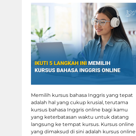
Memilih kursus bahasa Inggris yang tepat
adalah hal yang cukup krusial, terutama
kursus bahasa Inggris online bagi kamu
yang keterbatasan waktu untuk datang
langsung ke tempat kursus. Kursus online
yang dimaksud di sini adalah kursus online