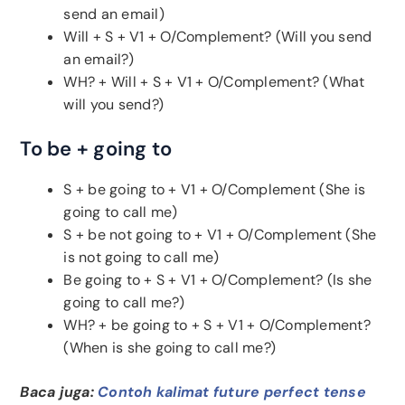
send an email)
Will + S + V1 + O/Complement? (Will you send
an email?)
WH? + Will + S + V1 + O/Complement? (What
will you send?)
To be + going to
S + be going to + V1 + O/Complement (She is
going to call me)
S + be not going to + V1 + O/Complement (She
is not going to call me)
Be going to + S + V1 + O/Complement? (Is she
going to call me?)
WH? + be going to + S + V1 + O/Complement?
(When is she going to call me?)
Baca juga:
Contoh kalimat future perfect tense