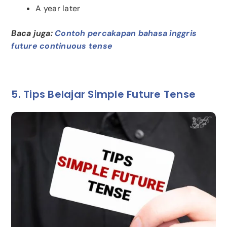
A year later
Baca juga:
Contoh percakapan bahasa inggris
future continuous tense
5. Tips Belajar Simple Future Tense