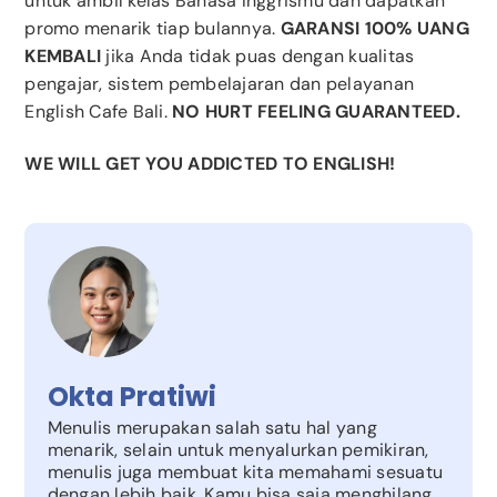
untuk ambil kelas Bahasa Inggrismu dan dapatkan
promo menarik tiap bulannya.
GARANSI 100% UANG
KEMBALI
jika Anda tidak puas dengan kualitas
pengajar, sistem pembelajaran dan pelayanan
English Cafe Bali.
NO HURT FEELING GUARANTEED.
WE WILL GET YOU ADDICTED TO ENGLISH!
Okta Pratiwi
Menulis merupakan salah satu hal yang
menarik, selain untuk menyalurkan pemikiran,
menulis juga membuat kita memahami sesuatu
dengan lebih baik. Kamu bisa saja menghilang