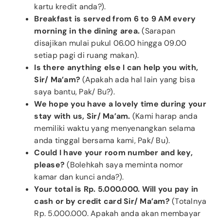
kartu kredit anda?).
Breakfast is served from 6 to 9 AM every
morning in the dining area.
(Sarapan
disajikan mulai pukul 06.00 hingga 09.00
setiap pagi di ruang makan).
Is there anything else I can help you with,
Sir/ Ma’am?
(Apakah ada hal lain yang bisa
saya bantu, Pak/ Bu?).
We hope you have a lovely time during your
stay with us, Sir/ Ma’am.
(Kami harap anda
memiliki waktu yang menyenangkan selama
anda tinggal bersama kami, Pak/ Bu).
Could I have your room number and key,
please?
(Bolehkah saya meminta nomor
kamar dan kunci anda?).
Your total is Rp. 5.000.000. Will you pay in
cash or by credit card Sir/ Ma’am?
(Totalnya
Rp. 5.000.000. Apakah anda akan membayar