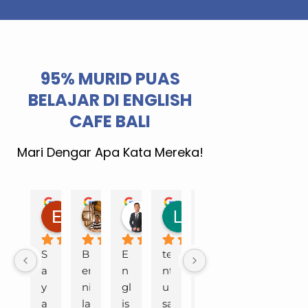
95% MURID PUAS
BELAJAR DI ENGLISH
CAFE BALI
Mari Dengar Apa Kata Mereka!
Ernawati
Indra Setiawan
dwi adi
Luh Widyawati
Randy Satri
Adeni
3 years ago
3 years ago
3 years ago
3 years ago
3 years ago
3 years
S
B
E
te
k
P
a
er
n
nt
ur
e
y
ni
gl
u 
s
n
a 
la
is
sa
u
g