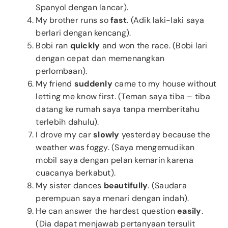
Spanyol dengan lancar).
My brother runs so
fast
. (Adik laki-laki saya
berlari dengan kencang).
Bobi ran
quickly
and won the race. (Bobi lari
dengan cepat dan memenangkan
perlombaan).
My friend
suddenly
came to my house without
letting me know first. (Teman saya tiba – tiba
datang ke rumah saya tanpa memberitahu
terlebih dahulu).
I drove my car
slowly
yesterday because the
weather was foggy. (Saya mengemudikan
mobil saya dengan pelan kemarin karena
cuacanya berkabut).
My sister dances
beautifully
. (Saudara
perempuan saya menari dengan indah).
He can answer the hardest question
easily
.
(Dia dapat menjawab pertanyaan tersulit