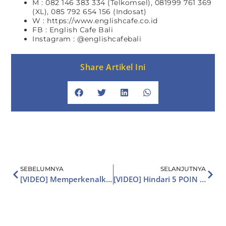
M : 082 146 383 334 (Telkomsel), 081999 761 369
(XL), 085 792 654 156 (Indosat)
W : https://www.englishcafe.co.id
FB : English Cafe Bali
Instagram : @englishcafebali
Share Artikel Ini
SEBELUMNYA
SELANJUTNYA
[VIDEO] Memperkenalkan Diri Dalam Bahasa Inggris
[VIDEO] Hindari 5 POIN ini agar LANCAR Bahasa Inggris