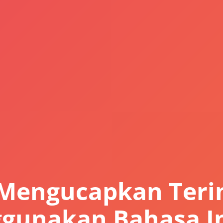
 Mengucapkan Teri
gunakan Bahasa In