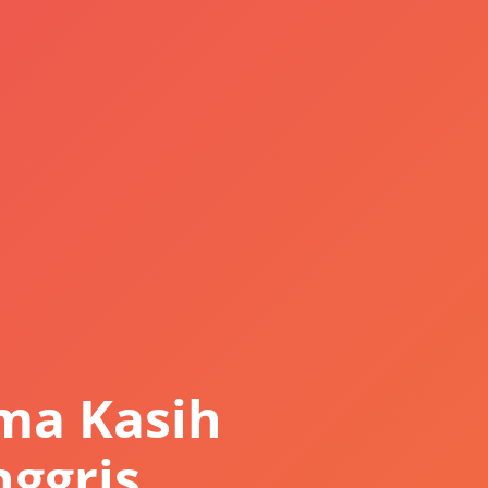
ma Kasih
ggris