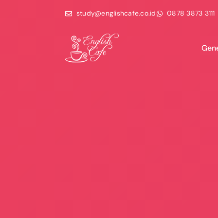
study@englishcafe.co.id
0878 3873 3111
Gene