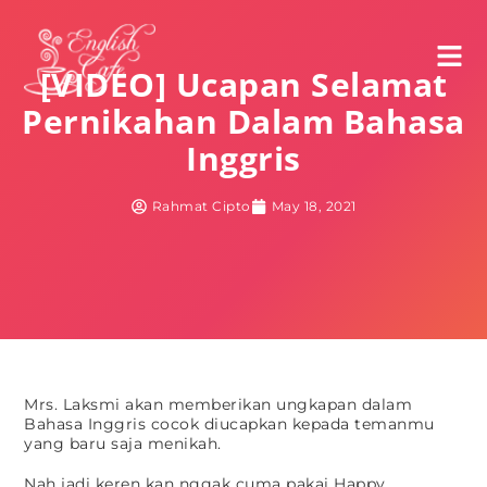
[VIDEO] Ucapan Selamat
Pernikahan Dalam Bahasa
Inggris
Rahmat Cipto
May 18, 2021
Mrs. Laksmi akan memberikan ungkapan dalam
Bahasa Inggris cocok diucapkan kepada temanmu
yang baru saja menikah.
Nah jadi keren kan nggak cuma pakai Happy