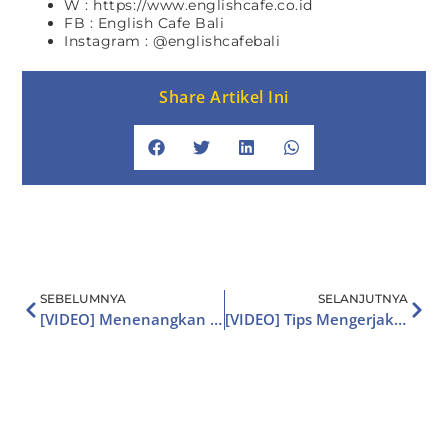
W : https://www.englishcafe.co.id
FB : English Cafe Bali
Instagram : @englishcafebali
Share Artikel Ini
SEBELUMNYA
SELANJUTNYA
[VIDEO] Menenangkan Teman Pakai Bahasa Inggris
[VIDEO] Tips Mengerjakan IELTS Writing Task