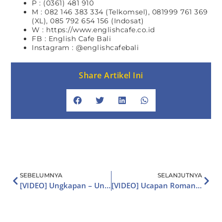
P : (0361) 481 910
M : 082 146 383 334 (Telkomsel), 081999 761 369
(XL), 085 792 654 156 (Indosat)
W : https://www.englishcafe.co.id
FB : English Cafe Bali
Instagram : @englishcafebali
Share Artikel Ini
SEBELUMNYA
SELANJUTNYA
[VIDEO] Ungkapan – Ungkapan Cinta dalam Bahasa Inggris
[VIDEO] Ucapan Romantis Untuk Pacar di Hari Valentine Dalam Bahasa Inggris