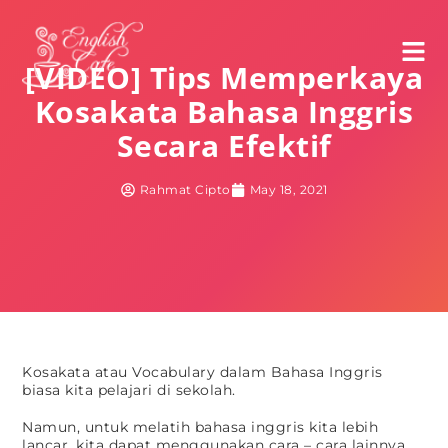
[VIDEO] Tips Memperkaya
Kosakata Bahasa Inggris
Secara Efektif
Rahmat Cipto
May 18, 2021
Kosakata atau Vocabulary dalam Bahasa Inggris
biasa kita pelajari di sekolah.
Namun, untuk melatih bahasa inggris kita lebih
lancar, kita dapat menggunakan cara – cara lainnya.