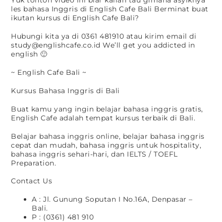
Yuk tonton video ini biar kalian tau gimana asyiknya
les bahasa Inggris di English Cafe Bali Berminat buat
ikutan kursus di English Cafe Bali?
Hubungi kita ya di 0361 481910 atau kirim email di
study@englishcafe.co.id We’ll get you addicted in
english 🙂
~ English Cafe Bali ~
Kursus Bahasa Inggris di Bali
Buat kamu yang ingin belajar bahasa inggris gratis,
English Cafe adalah tempat kursus terbaik di Bali.
Belajar bahasa inggris online, belajar bahasa inggris
cepat dan mudah, bahasa inggris untuk hospitality,
bahasa inggris sehari-hari, dan IELTS / TOEFL
Preparation.
Contact Us
A : Jl. Gunung Soputan I No.16A, Denpasar –
Bali.
P : (0361) 481 910