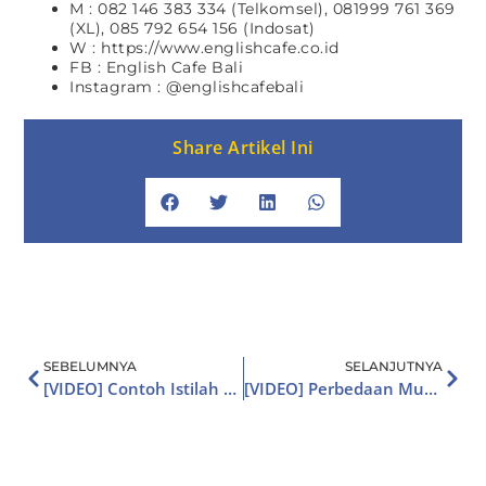
M : 082 146 383 334 (Telkomsel), 081999 761 369
(XL), 085 792 654 156 (Indosat)
W : https://www.englishcafe.co.id
FB : English Cafe Bali
Instagram : @englishcafebali
Share Artikel Ini
SEBELUMNYA
SELANJUTNYA
[VIDEO] Contoh Istilah Bahasa Gaul Dalam Bahasa Inggris
[VIDEO] Perbedaan Much dan Many