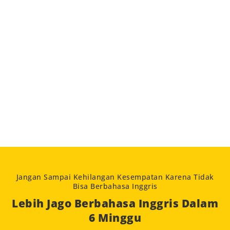
Jangan Sampai Kehilangan Kesempatan Karena Tidak
Bisa Berbahasa Inggris
Lebih Jago Berbahasa Inggris Dalam
6 Minggu