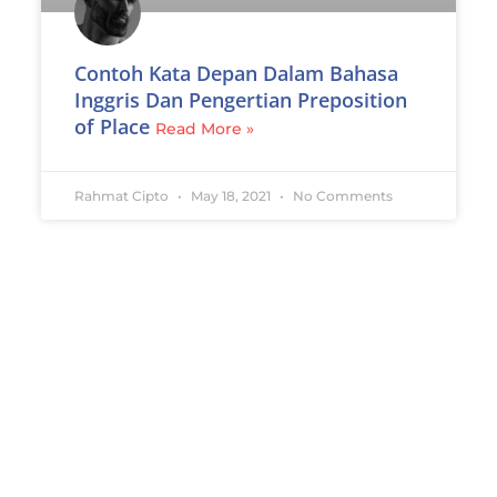
Contoh Kata Depan Dalam Bahasa
Inggris Dan Pengertian Preposition
of Place
Read More »
Rahmat Cipto
May 18, 2021
No Comments