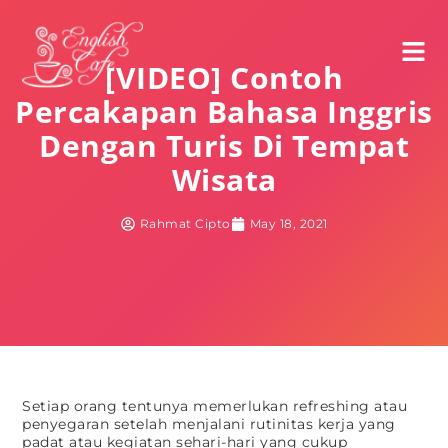
[VIDEO] Contoh
Percakapan Bahasa Inggris
Dengan Turis Di Tempat
Wisata
Rahmat Cipto
May 18, 2021
Setiap orang tentunya memerlukan refreshing atau
penyegaran setelah menjalani rutinitas kerja yang
padat atau kegiatan sehari-hari yang cukup