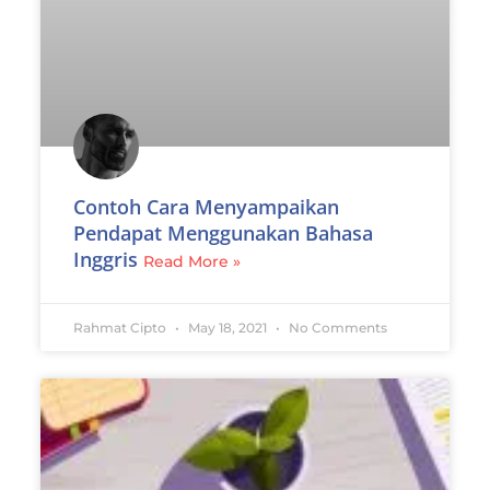
Contoh Cara Menyampaikan
Pendapat Menggunakan Bahasa
Inggris
Read More »
Rahmat Cipto
May 18, 2021
No Comments