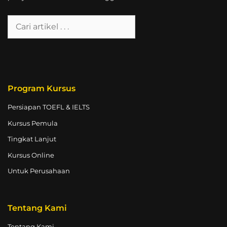
Program Kursus
Persiapan TOEFL & IELTS
Kursus Pemula
Tingkat Lanjut
Kursus Online
Untuk Perusahaan
Tentang Kami
Tentang Kami