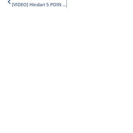
[VIDEO] Hindari 5 POIN ini agar LANCAR Bahasa Inggris