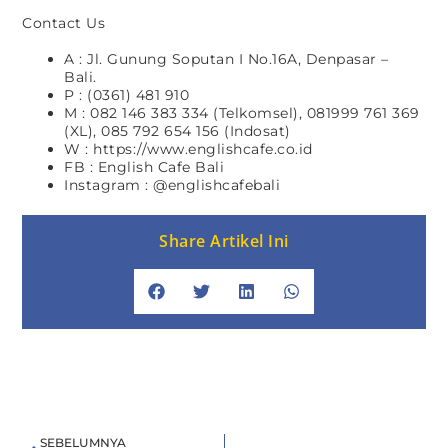
Contact Us
A : Jl. Gunung Soputan I No.16A, Denpasar –
Bali.
P : (0361) 481 910
M : 082 146 383 334 (Telkomsel), 081999 761 369
(XL), 085 792 654 156 (Indosat)
W : https://www.englishcafe.co.id
FB : English Cafe Bali
Instagram : @englishcafebali
Share Artikel Ini
SEBELUMNYA