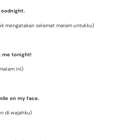
 goodnight.
ntuk mengatakan selamat malam untukku)
 me tonight!
malam ini)
smile on my face.
n di wajahku)