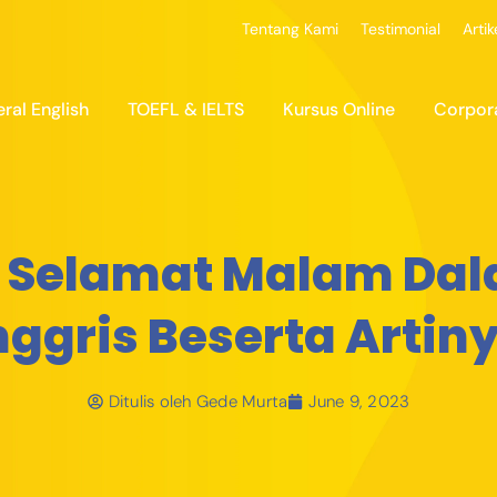
Tentang Kami
Testimonial
Artik
ral English
TOEFL & IELTS
Kursus Online
Corpor
 Selamat Malam Da
nggris Beserta Artin
Ditulis oleh
Gede Murta
June 9, 2023