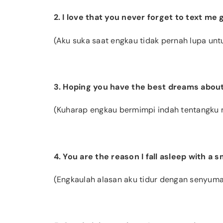
2. I love that you never forget to text me
(Aku suka saat engkau tidak pernah lupa u
3. Hoping you have the best dreams about
(Kuharap engkau bermimpi indah tentangku 
4. You are the reason I fall asleep with a 
(Engkaulah alasan aku tidur dengan senyuma