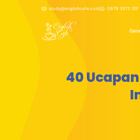
study@englishcafe.co.id
0878 3873 3111
Gene
40 Ucapan
I