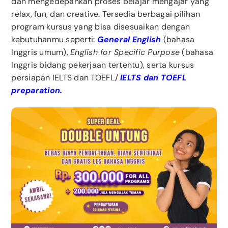
dan mengedepankan proses belajar mengajar yang
relax, fun, dan creative. Tersedia berbagai pilihan
program kursus yang bisa disesuaikan dengan
kebutuhanmu seperti:
General English
(bahasa
Inggris umum),
English for Specific Purpose
(bahasa
Inggris bidang pekerjaan tertentu), serta kursus
persiapan IELTS dan TOEFL/
IELTS dan TOEFL
preparation.