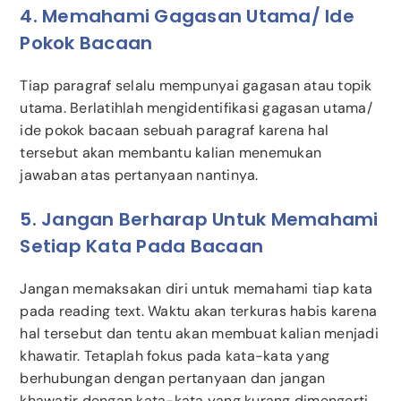
4. Memahami Gagasan Utama/ Ide
Pokok Bacaan
Tiap paragraf selalu mempunyai gagasan atau topik
utama. Berlatihlah mengidentifikasi gagasan utama/
ide pokok bacaan sebuah paragraf karena hal
tersebut akan membantu kalian menemukan
jawaban atas pertanyaan nantinya.
5. Jangan Berharap Untuk Memahami
Setiap Kata Pada Bacaan
Jangan memaksakan diri untuk memahami tiap kata
pada reading text. Waktu akan terkuras habis karena
hal tersebut dan tentu akan membuat kalian menjadi
khawatir. Tetaplah fokus pada kata-kata yang
berhubungan dengan pertanyaan dan jangan
khawatir dengan kata-kata yang kurang dimengerti.