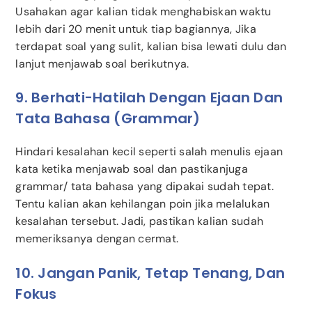
Usahakan agar kalian tidak menghabiskan waktu
lebih dari 20 menit untuk tiap bagiannya, Jika
terdapat soal yang sulit, kalian bisa lewati dulu dan
lanjut menjawab soal berikutnya.
9. Berhati-Hatilah Dengan Ejaan Dan
Tata Bahasa (grammar)
Hindari kesalahan kecil seperti salah menulis ejaan
kata ketika menjawab soal dan pastikanjuga
grammar/ tata bahasa yang dipakai sudah tepat.
Tentu kalian akan kehilangan poin jika melalukan
kesalahan tersebut. Jadi, pastikan kalian sudah
memeriksanya dengan cermat.
10. Jangan Panik, Tetap Tenang, Dan
Fokus