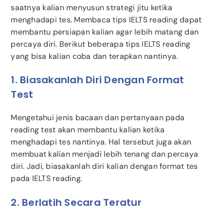
saatnya kalian menyusun strategi jitu ketika
menghadapi tes. Membaca tips IELTS reading dapat
membantu persiapan kalian agar lebih matang dan
percaya diri. Berikut beberapa tips IELTS reading
yang bisa kalian coba dan terapkan nantinya.
1. Biasakanlah Diri Dengan Format
Test
Mengetahui jenis bacaan dan pertanyaan pada
reading test akan membantu kalian ketika
menghadapi tes nantinya. Hal tersebut juga akan
membuat kalian menjadi lebih tenang dan percaya
diri. Jadi, biasakanlah diri kalian dengan format tes
pada IELTS reading.
2. Berlatih Secara Teratur