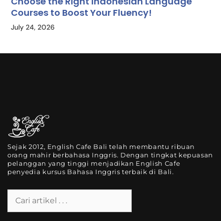
Choose the Right Indonesian Language
Courses to Boost Your Fluency!
July 24, 2026
Sejak 2012, English Cafe Bali telah membantu ribuan
orang mahir berbahasa Inggris. Dengan tingkat kepuasan
pelanggan yang tinggi menjadikan English Cafe
penyedia kursus Bahasa Inggris terbaik di Bali.