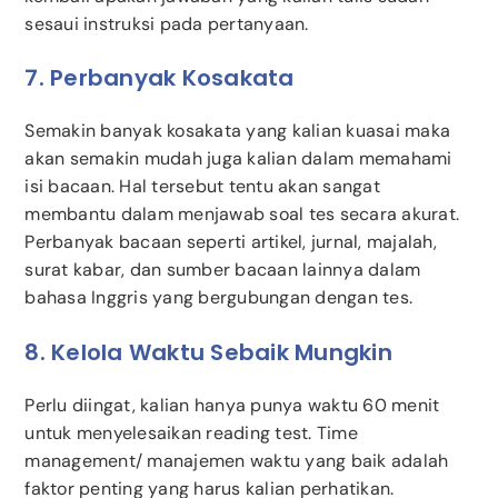
sesaui instruksi pada pertanyaan.
7. Perbanyak Kosakata
Semakin banyak kosakata yang kalian kuasai maka
akan semakin mudah juga kalian dalam memahami
isi bacaan. Hal tersebut tentu akan sangat
membantu dalam menjawab soal tes secara akurat.
Perbanyak bacaan seperti artikel, jurnal, majalah,
surat kabar, dan sumber bacaan lainnya dalam
bahasa Inggris yang bergubungan dengan tes.
8. Kelola Waktu Sebaik Mungkin
Perlu diingat, kalian hanya punya waktu 60 menit
untuk menyelesaikan reading test. Time
management/ manajemen waktu yang baik adalah
faktor penting yang harus kalian perhatikan.