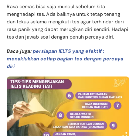
Rasa cemas bisa saja muncul sebelum kita
menghadapi tes. Ada baiknya untuk tetap tenang
dan fokus selama mengikuti tes agar terhindar dari
rasa panik yang dapat merugikan diri sendiri. Hadapi
tes dan jawab soal dengan penuh percaya diri.
Baca juga:
persiapan IELTS yang efektif :
menaklukkan setiap bagian tes dengan percaya
diri