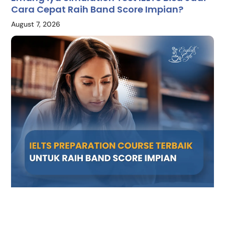
Cara Cepat Raih Band Score Impian?
August 7, 2026