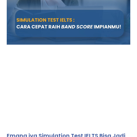
Emang iya Simulation Test IELTS Bisa Jadi