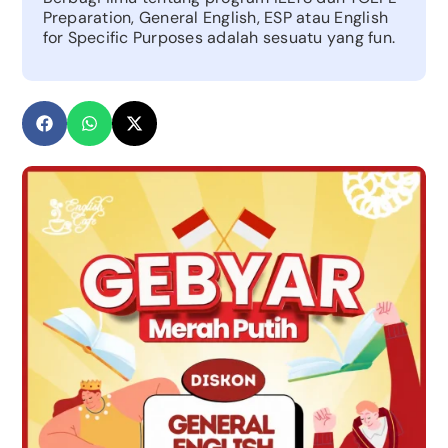
Preparation, General English, ESP atau English
for Specific Purposes adalah sesuatu yang fun.