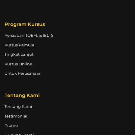
Program Kursus
Persiapan TOEFL & IELTS
Kursus Pemula
Tingkat Lanjut
Kursus Online
Untuk Perusahaan
Tentang Kami
Tentang Kami
Testimonial
Promo
Hubungi Kami