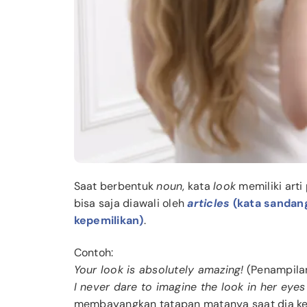
Saat berbentuk
noun
, kata
look
memiliki arti
bisa saja diawali oleh
articles
(kata sandan
kepemilikan)
.
Contoh:
Your look is absolutely amazing!
(Penampilan
I never dare to imagine the look in her eye
membayangkan tatapan matanya saat dia k