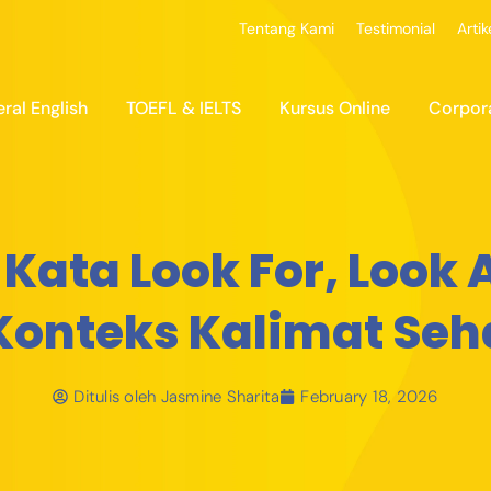
Tentang Kami
Testimonial
Artik
ral English
TOEFL & IELTS
Kursus Online
Corpor
Kata Look For, Look A
onteks Kalimat Seh
Ditulis oleh
Jasmine Sharita
February 18, 2026