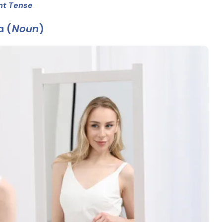
nt Tense
 (
Noun
)