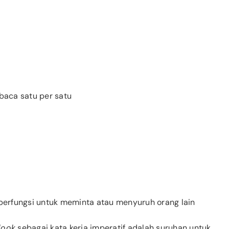
baca satu per satu
berfungsi untuk meminta atau menyuruh orang lain
look
sebagai kata kerja imperatif adalah suruhan untuk