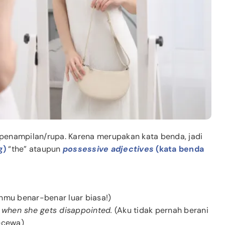
 penampilan/rupa. Karena merupakan kata benda, jadi
g)
“the” ataupun
possessive adjectives
(kata benda
mu benar-benar luar biasa!)
s when she gets disappointed.
(Aku tidak pernah berani
ecewa)