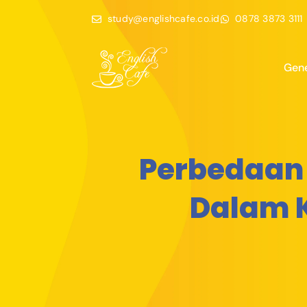
study@englishcafe.co.id
0878 3873 3111
Gene
Perbedaan 
Dalam K