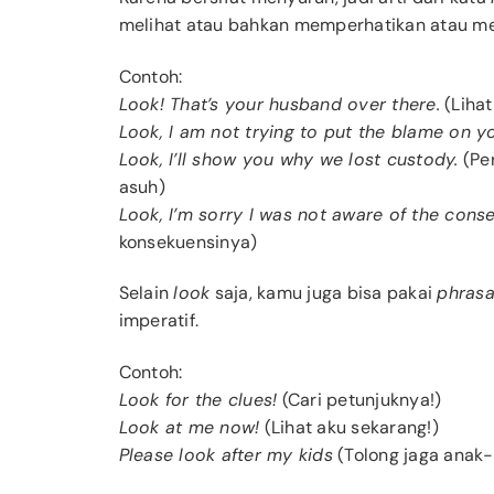
melihat atau bahkan memperhatikan atau m
Contoh:
Look! That’s your husband over there.
(Lihat
Look, I am not trying to put the blame on y
Look, I’ll show you why we lost custody.
(Per
asuh)
Look, I’m sorry I was not aware of the cons
konsekuensinya)
Selain
look
saja, kamu juga bisa pakai
phrasa
imperatif.
Contoh:
Look for the clues!
(Cari petunjuknya!)
Look at me now!
(Lihat aku sekarang!)
Please look after my kids
(Tolong jaga anak