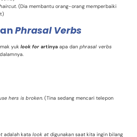
haircut.
(Dia membantu orang-orang memperbaiki
t)
gan
Phrasal Verbs
simak yuk
look for
artinya
apa dan
phrasal verbs
 dalamnya.
use hers is broken.
(Tina sedang mencari telepon
at
adalah kata
look at
digunakan saat kita ingin bilang