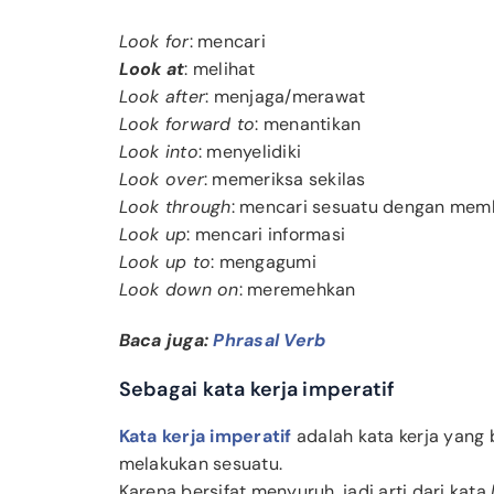
Look for
: mencari
Look at
: melihat
Look after
: menjaga/merawat
Look forward to
: menantikan
Look into
: menyelidiki
Look over
: memeriksa sekilas
Look through
: mencari sesuatu dengan mem
Look up
: mencari informasi
Look up to
: mengagumi
Look down on
: meremehkan
Baca juga:
Phrasal Verb
Sebagai kata kerja imperatif
Kata kerja imperatif
adalah kata kerja yang 
melakukan sesuatu.
Karena bersifat menyuruh, jadi arti dari kata