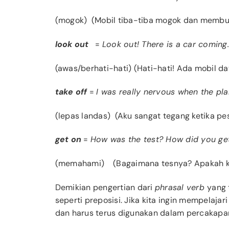
(mogok)
(Mobil tiba-tiba mogok dan membua
look out
=
Look out! There is a car coming.
(awas/berhati-hati) (Hati-hati! Ada mobil da
take off
=
I was really nervous when the pla
(lepas landas) (Aku sangat tegang ketika pe
get on
=
How was the test? How did you ge
(memahami) (Bagaimana tesnya? Apakah
Demikian pengertian dari
phrasal verb
yang t
seperti preposisi. Jika kita ingin mempelajar
dan harus terus digunakan dalam percakapan 