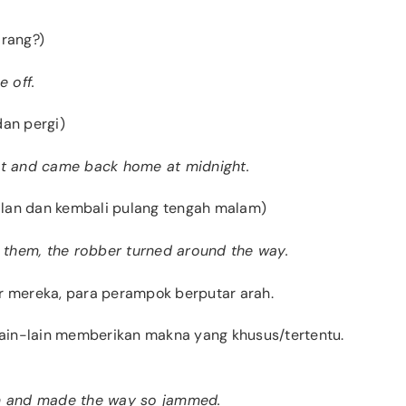
arang?)
e off.
dan pergi)
reet and came back home at midnight.
an dan kembali pulang tengah malam)
 them, the robber turned around the way.
r mereka, para perampok berputar arah.
 lain-lain memberikan makna yang khusus/tertentu.
n and made the way so jammed.