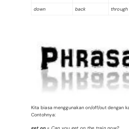
down
back
through
Kita biasa menggunakan on/off/out dengan k
Contohnya:
get on
= Can you get on the train now?