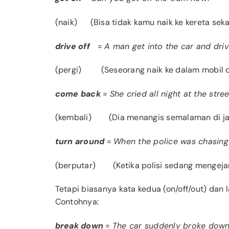
(naik)
(Bisa tidak kamu naik ke kereta sek
drive off
=
A man get into the car and driv
(pergi)
(Seseorang naik ke dalam mobil 
come back
=
She cried all night at the st
(kembali) (Dia menangis semalaman di jal
turn around
=
When the police was chasing
(berputar) (Ketika polisi sedang mengeja
Tetapi biasanya kata kedua (on/off/out) dan
Contohnya:
break down
=
The car suddenly broke dow