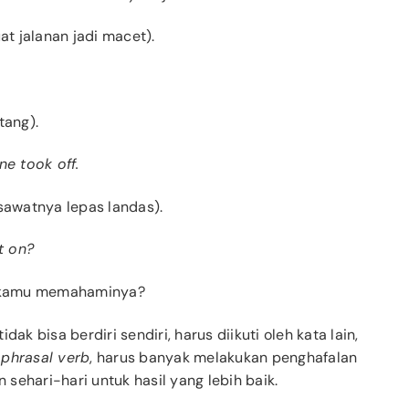
t jalanan jadi macet).
tang).
ne took off.
sawatnya lepas landas).
t on?
 kamu memahaminya?
idak bisa berdiri sendiri, harus diikuti oleh kata lain,
i
phrasal verb
, harus banyak melakukan penghafalan
sehari-hari untuk hasil yang lebih baik.