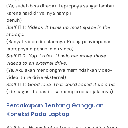
(Ya, sudah bisa ditebak. Laptopnya sangat lambat
karena hard drive-nya hampir
penuh)
Staff
IT 1 :
Videos. It takes up most space in the
storage.
(Banyak video di dalamnya. Ruang penyimpanan
laptopnya dipenuhi oleh video)
Staff
IT 2 :
Yup. I think I’ll help her move those
videos to an external drive.
(Ya. Aku akan menolongnya memindahkan video-
video itu ke drive eksternal)
Staff
IT 1 :
Good idea. That could speed it up a bit.
(Ide bagus. Itu pasti bisa mempercepat jalannya)
Percakapan Tentang Gangguan
Koneksi Pada Laptop
Staff
lain :
Hi, my laptop keeps disconnecting from