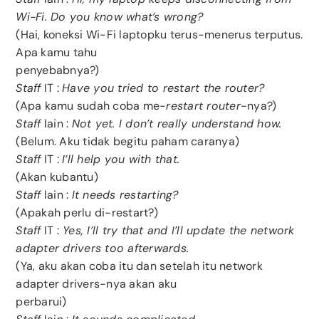
Wi-Fi. Do you know what’s wrong?
(Hai, koneksi Wi-Fi laptopku terus-menerus terputus.
Apa kamu tahu
penyebabnya?)
Staff
IT :
Have you tried to restart the router?
(Apa kamu sudah coba me-
restart router
-nya?)
Staff
lain :
Not yet. I don’t really understand how.
(Belum. Aku tidak begitu paham caranya)
Staff
IT :
I’ll help you with that.
(Akan kubantu)
Staff
lain :
It needs restarting?
(Apakah perlu di-restart?)
Staff
IT :
Yes, I’ll try that and I’ll update the network
adapter drivers too afterwards.
(Ya, aku akan coba itu dan setelah itu network
adapter drivers-nya akan aku
perbarui)