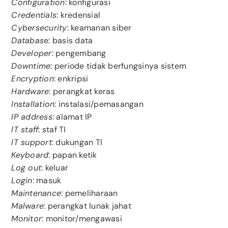
Configuration
: konfigurasi
Credentials
: kredensial
Cybersecurity
: keamanan siber
Databas
e: basis data
Developer
: pengembang
Downtime
: periode tidak berfungsinya sistem
Encryption
: enkripsi
Hardware
: perangkat keras
Installation
: instalasi/pemasangan
IP address
: alamat IP
IT staff
: staf TI
IT support
: dukungan TI
Keyboard
: papan ketik
Log out
: keluar
Login
: masuk
Maintenance
: pemeliharaan
Malware
: perangkat lunak jahat
Monitor
: monitor/mengawasi