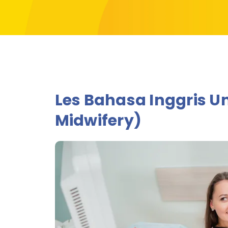
Les Bahasa Inggris Un
Midwifery)