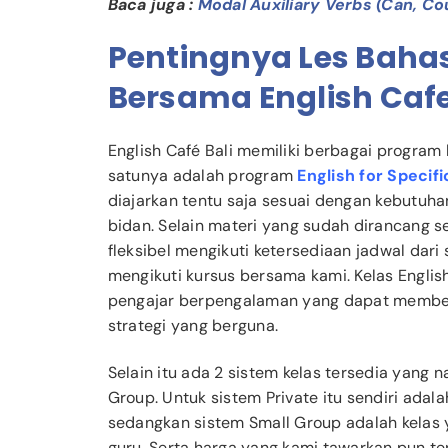
Baca juga :
Modal Auxiliary Verbs (Can, C
Pentingnya Les Bahas
Bersama English Cafe
English Café Bali memiliki berbagai program
satunya adalah program
English for Specif
diajarkan tentu saja sesuai dengan kebutuha
bidan. Selain materi yang sudah dirancang s
fleksibel mengikuti ketersediaan jadwal dar
mengikuti kursus bersama kami. Kelas English
pengajar berpengalaman yang dapat memberi
strategi yang berguna.
Selain itu ada 2 sistem kelas tersedia yang na
Group. Untuk sistem Private itu sendiri adalah
sedangkan sistem Small Group adalah kelas y
guru. Serta harga yang kami tawarkan pun t