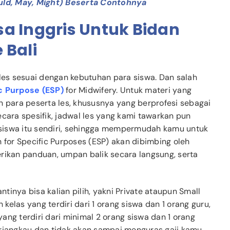
ould, May, Might) Beserta Contohnya
a Inggris Untuk Bidan
 Bali
 les sesuai dengan kebutuhan para siswa. Dan salah
ic Purpose (ESP)
for Midwifery. Untuk materi yang
n para peserta les, khususnya yang berprofesi sebagai
ecara spesifik, jadwal les yang kami tawarkan pun
i siswa itu sendiri, sehingga mempermudah kamu untuk
 for Specific Purposes (ESP) akan dibimbing oleh
kan panduan, umpan balik secara langsung, serta
ntinya bisa kalian pilih, yakni Private ataupun Small
 kelas yang terdiri dari 1 orang siswa dan 1 orang guru,
ang terdiri dari minimal 2 orang siswa dan 1 orang
erjangkau dan tidak akan sampai menguras gaji kamu