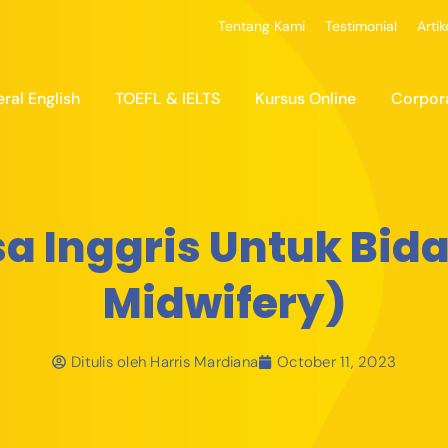
Tentang Kami
Testimonial
Artik
ral English
TOEFL & IELTS
Kursus Online
Corpor
a Inggris Untuk Bida
Midwifery)
Ditulis oleh
Harris Mardiana
October 11, 2023