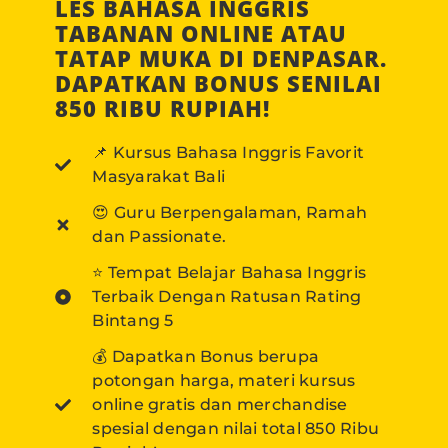
LES BAHASA INGGRIS
TABANAN ONLINE ATAU
TATAP MUKA DI DENPASAR.
DAPATKAN BONUS SENILAI
850 RIBU RUPIAH!
📌 Kursus Bahasa Inggris Favorit
Masyarakat Bali
😍 Guru Berpengalaman, Ramah
dan Passionate.
⭐ Tempat Belajar Bahasa Inggris
Terbaik Dengan Ratusan Rating
Bintang 5
💰 Dapatkan Bonus berupa
potongan harga, materi kursus
online gratis dan merchandise
spesial dengan nilai total 850 Ribu