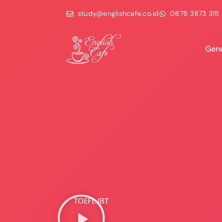
study@englishcafe.co.id
0878 3873 3111
Gene
TOEFL IBT