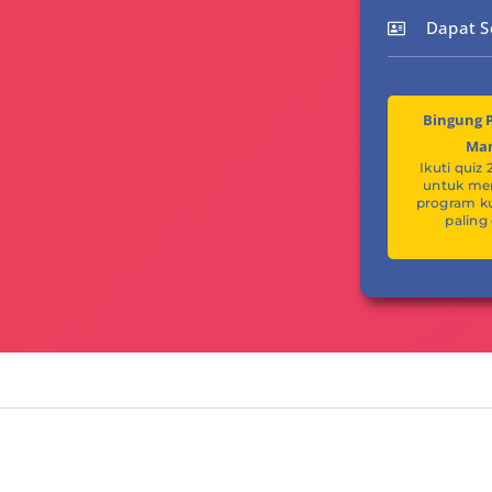
Dapat Se
Bingung P
Ma
Ikuti quiz 
untuk m
program k
paling