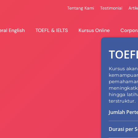
Tentang Kami
Testimonial
Artik
ral English
TOEFL & IELTS
Kursus Online
Corpor
TOEFL
Kursus akan
kemampuan 
pemahaman i
meningkatka
hingga lati
terstruktur.
Jumlah Per
Durasi per S