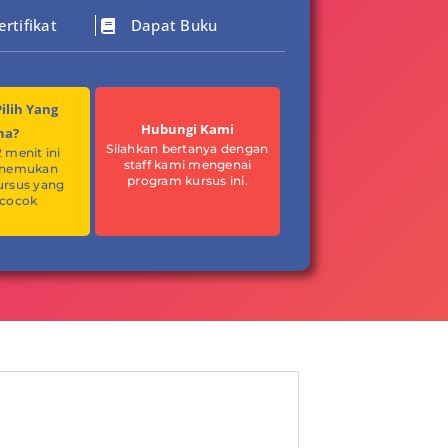
rtifikat
Dapat Buku
ilih Yang
Hubungi Kami
na?
Silahkan bertanya dengan
2 menit ini
staff kami mengenai
enemukan
program kursus ini.
ursus yang
 cocok