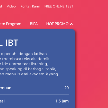
el
Video
Kontak Kami
FREE ONLINE TEST
ate Program
BIPA
HOT PROMO 🔥
 IBT
 dipenuhi dengan latihan
membaca teks akademik,
de utama saat listening,
n speaking di berbagai topik,
han menulis esai akademik yang
temuan
20
esi
1.5 Jam