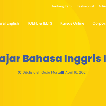
Tentang Kami
Testimonial
Artik
ral English
TOEFL & IELTS
Kursus Online
Corpor
jar Bahasa Inggris 
Ditulis oleh
Gede Murta
April 16, 2024