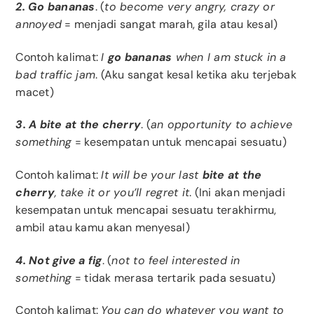
2. Go bananas
. (
to become very angry, crazy or
annoyed
= menjadi sangat marah, gila atau kesal)
Contoh kalimat:
I
go bananas
when I am stuck in a
bad traffic jam
. (Aku sangat kesal ketika aku terjebak
macet)
3. A bite at the cherry
. (
an opportunity to achieve
something
= kesempatan untuk mencapai sesuatu)
Contoh kalimat:
It will be your last
bite at the
cherry
, take it or you’ll regret it
. (Ini akan menjadi
kesempatan untuk mencapai sesuatu terakhirmu,
ambil atau kamu akan menyesal)
4. Not give a fig
. (
not to feel interested in
something
= tidak merasa tertarik pada sesuatu)
Contoh kalimat:
You can do whatever you want to