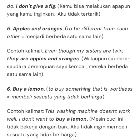
do.
I don’t give a fig
.
(Kamu bisa melakukan apapun
yang kamu inginkan. Aku tidak tertarik)
5. Apples and oranges
. (
to be different from each
other
= menjadi berbeda satu sama lain)
Contoh kalimat:
Even though my sisters are twin,
they are apples and oranges
.
(Walaupun saudara-
saudara perempuan saya kembar, mereka berbeda
satu sama lain)
6. Buy a lemon.
(
to
buy
something
that
is
worthless
= membeli sesuatu yang tidak berharga
)
Contoh kalimat:
This washing machine doesn’t work
well. I don’t want to
buy a lemon.
(Mesin cuci ini
tidak bekerja dengan baik. Aku tidak ingin membeli
sesuatu yang tidak berharga).