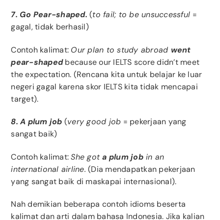
7. Go Pear-shaped.
(
to fail; to be unsuccessful
=
gagal, tidak berhasil)
Contoh kalimat:
Our plan to study abroad
went
pear-shaped
because our IELTS score didn’t meet
the expectation. (Rencana kita untuk belajar ke luar
negeri gagal karena skor IELTS kita tidak mencapai
target).
8. A plum job
(
very good job
= pekerjaan yang
sangat baik)
Contoh kalimat:
She got
a plum job
in an
international airline.
(Dia mendapatkan pekerjaan
yang sangat baik di maskapai internasional).
Nah demikian beberapa contoh idioms beserta
kalimat dan arti dalam bahasa Indonesia. Jika kalian