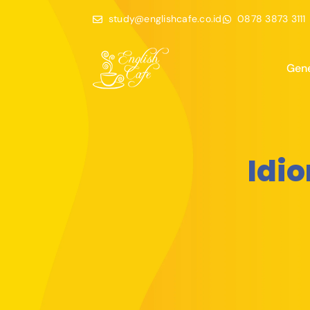
study@englishcafe.co.id
0878 3873 3111
Gene
Idio