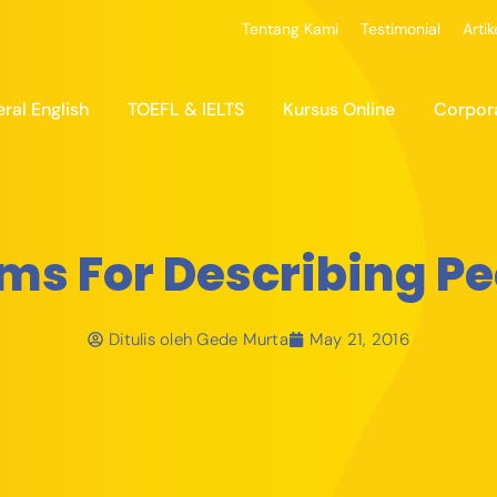
Tentang Kami
Testimonial
Artik
ral English
TOEFL & IELTS
Kursus Online
Corpor
ms For Describing P
Ditulis oleh
Gede Murta
May 21, 2016