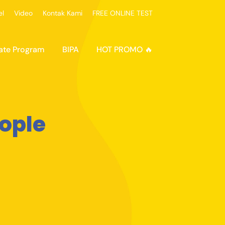
el
Video
Kontak Kami
FREE ONLINE TEST
ate Program
BIPA
HOT PROMO 🔥
eople