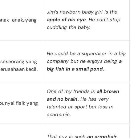
Jim’s newborn baby girl is the
apple of his eye
. He can’t stop
 anak-anak, yang
cuddling the baby.
He could be a supervisor in a big
company but he enjoys being
a
i seseorang yang
big fish in a small pond.
erusahaan kecil.
One of my friends is
all brown
and no brain.
He has very
unyai fisik yang
talented at sport but less in
academic.
That guy is such
an armchair