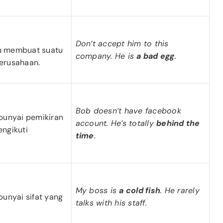
Don’t accept him to this
alu membuat suatu
company. He is
a bad egg
.
erusahaan.
Bob doesn’t have facebook
mpunyai pemikiran
account. He’s totally
behind the
engikuti
time
.
My boss is
a cold fish
. He rarely
punyai sifat yang
talks with his staff.