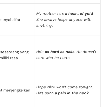
My mother has
a heart of gold
.
She always helps anyone with
punyai sifat
anything.
He’s
as hard as nails
. He doesn’t
i seseorang yang
care who he hurts.
iliki rasa
Hope Nick won’t come tonight.
gat menjengkelkan
He’s such
a pain in the neck.