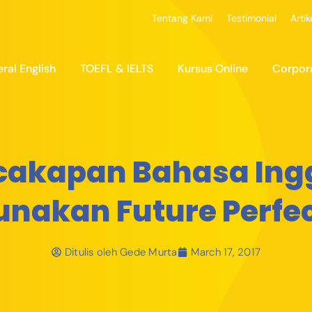
Tentang Kami
Testimonial
Artik
ral English
TOEFL & IELTS
Kursus Online
Corpor
cakapan Bahasa Ing
nakan Future Perfec
Ditulis oleh
Gede Murta
March 17, 2017