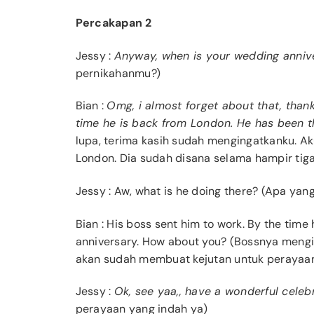
Percakapan 2
Jessy
:
Anyway, when is your wedding anniv
pernikahanmu?)
Bian
:
Omg, i almost forget about that, than
time he is back from London. He has been t
lupa, terima kasih sudah mengingatkanku. A
London. Dia sudah disana selama hampir tig
Jessy
: Aw, what is he doing there? (Apa yan
Bian
: His boss sent him to work. By the time 
anniversary. How about you? (Bossnya mengir
akan sudah membuat kejutan untuk perayaan 
Jessy
:
Ok, see yaa,, have a wonderful celebr
perayaan yang indah ya)