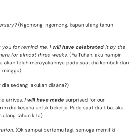
ersary
? (Ngomong-ngomong, kapan ulang tahun
k you for remind me. I
will have celebrated
it by the
here for almost three weeks.
(Ya Tuhan, aku hampir
ku akan telah merayakannya pada saat dia kembali dari
a minggu)
g dia sedang lakukan disana?)
he arrives,
i will have made
surprised for our
im dia kesana untuk bekerja. Pada saat dia tiba, aku
ulang tahun kita).
ation.
(Ok sampai bertemu lagi, semoga memiliki