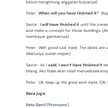
belum menghitung anggaran biayanya)
Peter
:
When will you have finished it
?
(Ka
Savior
:
I will have finished it
until the owner
and make a concept for those buildings
. (A
membayar gambarnya)
Peter
:
Well, good luck mate. The dates are 
Waktunya sudah mepet)
Savior
:
As i
said,
i won’t have finished it
be
bilang. Aku tidak akan telah menyelesaika
Peter
: OK. Keep up the good work mate. (Ok.
Baca juga:
Kata Ganti (Pronouns)