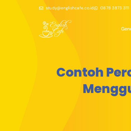
study@englishcafe.co.id
0878 3873 3111
Gene
Contoh Per
Menggu