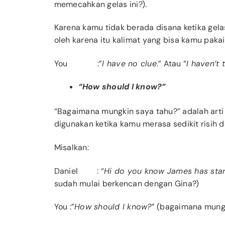
memecahkan gelas ini?).
Karena kamu tidak berada disana ketika gela
oleh karena itu kalimat yang bisa kamu pakai
You
:”
I have no clue
.” Atau “
I haven’t 
“How should I know?”
“Bagaimana mungkin saya tahu?” adalah arti s
digunakan ketika kamu merasa sedikit risih
Misalkan:
Daniel
: “
Hi do you know James has star
sudah mulai berkencan dengan Gina?)
You
:”
How should I know?
” (bagaimana mungk