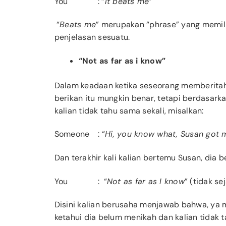
You
: “
It beats me
”
“
Beats me
” merupakan “phrase” yang memilik
penjelasan sesuatu.
“Not as far as i know”
Dalam keadaan ketika seseorang memberitahu
berikan itu mungkin benar, tetapi berdasarkan
kalian tidak tahu sama sekali, misalkan:
Someone
: “
Hi, you know what, Susan got 
Dan terakhir kali kalian bertemu Susan, dia
You
: “
Not as far as I know
” (tidak s
Disini kalian berusaha menjawab bahwa, ya 
ketahui dia belum menikah dan kalian tidak 