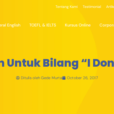
Tentang Kami
Testimonial
Artik
ral English
TOEFL & IELTS
Kursus Online
Corpor
n Untuk Bilang “I Do
Ditulis oleh
Gede Murta
October 26, 2017