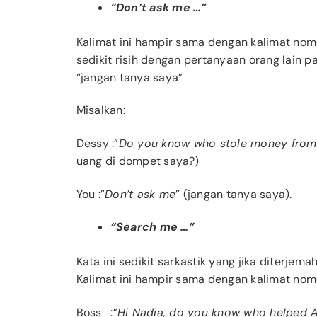
“Don’t ask me …”
Kalimat ini hampir sama dengan kalimat nom
sedikit risih dengan pertanyaan orang lain 
“jangan tanya saya”
Misalkan:
Dessy :”
Do you know who stole money from
uang di dompet saya?)
You
:”
Don’t ask me
” (jangan tanya saya).
“Search me …”
Kata ini sedikit sarkastik yang jika diterjem
Kalimat ini hampir sama dengan kalimat no
Boss :”
Hi Nadia, do you know who helped Ar