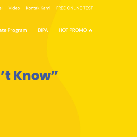
el
Video
Kontak Kami
FREE ONLINE TEST
ate Program
BIPA
HOT PROMO 🔥
n’t Know”