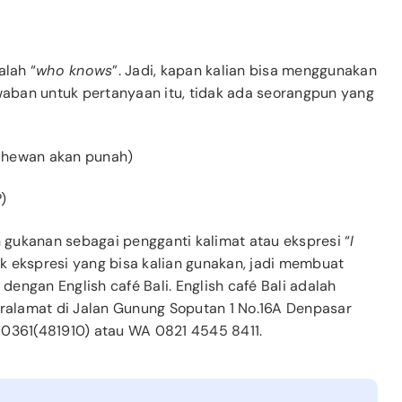
alah “
who knows
”. Jadi, kapan kalian bisa menggunakan
awaban untuk pertanyaan itu, tidak ada seorangpun yang
 hewan akan punah)
)
n gukanan sebagai pengganti kalimat atau ekspresi “
I
k ekspresi yang bisa kalian gunakan, jadi membuat
 dengan English café Bali. English café Bali adalah
eralamat di Jalan Gunung Soputan 1 No.16A Denpasar
r 0361(481910) atau WA
0821 4545 8411.