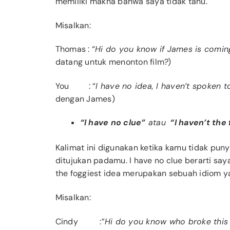
memiliki makna bahwa saya tidak tahu.
Misalkan:
Thomas
: “
Hi do you know if James is comin
datang untuk menonton film?)
You
: “
I have no idea, I haven’t spoken 
dengan James)
“I have no clue”
atau
“I haven’t the 
Kalimat ini digunakan ketika kamu tidak pun
ditujukan padamu. I have no clue berarti say
the foggiest idea merupakan sebuah idiom yan
Misalkan:
Cindy
:”
Hi do you know who broke this 