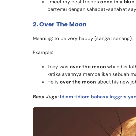
I meet my best friends
once in a blu
bertemu dengan sahabat-sahabat say
2. Over The Moon
Meaning: to be very happy (sangat senang).
Example:
Tony
was
over the moon
when his fat
ketika ayahnya membelikan sebuah mo
He is
over the moon
about his new jo
Baca Juga:
Idiom-idiom bahasa Inggris ya