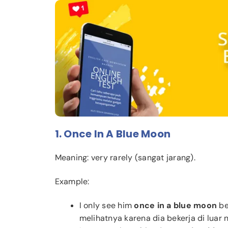
1. Once In A Blue Moon
Meaning: very rarely (sangat jarang).
Example:
I only see him
once in a blue moon
be
melihatnya karena dia bekerja di luar n