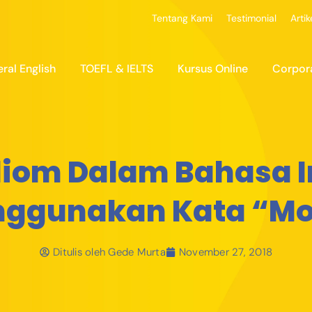
Tentang Kami
Testimonial
Artik
ral English
TOEFL & IELTS
Kursus Online
Corpor
diom Dalam Bahasa I
ggunakan Kata “M
Ditulis oleh
Gede Murta
November 27, 2018