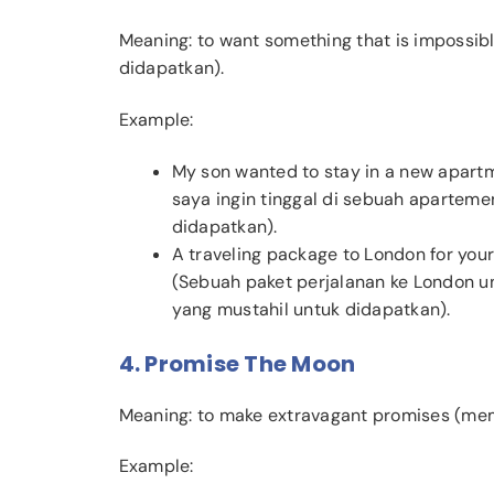
Meaning: to want something that is impossib
didapatkan).
Example:
My son wanted to stay in a new apart
saya ingin tinggal di sebuah aparteme
didapatkan).
A traveling package to London for you
(Sebuah paket perjalanan ke London 
yang mustahil untuk didapatkan).
4. Promise The Moon
Meaning: to make extravagant promises (memb
Example: