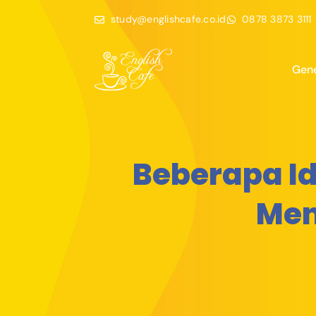
study@englishcafe.co.id
0878 3873 3111
Gene
Beberapa I
Men