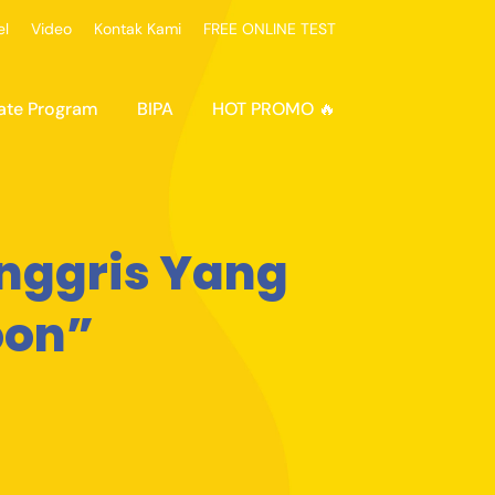
el
Video
Kontak Kami
FREE ONLINE TEST
ate Program
BIPA
HOT PROMO 🔥
nggris Yang
oon”