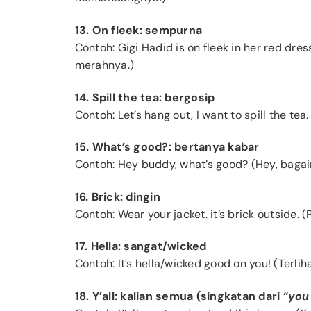
13. On fleek: sempurna
Contoh: Gigi Hadid is on fleek in her red dre
merahnya.)
14. Spill the tea: bergosip
Contoh: Let’s hang out, I want to spill the tea
15. What’s good?: bertanya kabar
Contoh: Hey buddy, what’s good? (Hey, bag
16. Brick: dingin
Contoh: Wear your jacket. it’s brick outside. 
17. Hella: sangat/wicked
Contoh: It’s hella/wicked good on you! (Terli
18. Y’all: kalian semua (singkatan dari “
you 