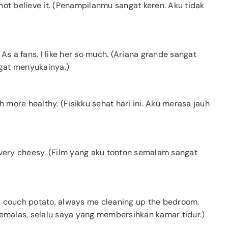
ot believe it. (Penampilanmu sangat keren. Aku tidak
As a fans, I like her so much. (Ariana grande sangat
gat menyukainya.)
h more healthy. (Fisikku sehat hari ini. Aku merasa jauh
 very cheesy. (Film yang aku tonton semalam sangat
s a couch potato, always me cleaning up the bedroom.
pemalas, selalu saya yang membersihkan kamar tidur.)