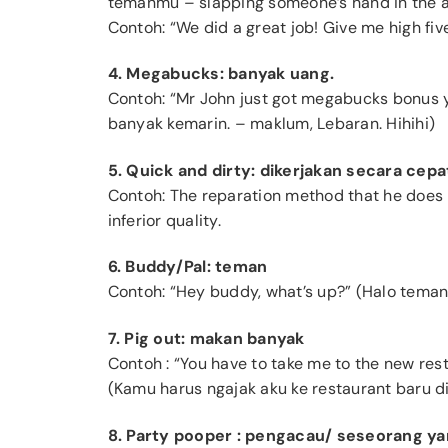
temanmu – slapping someone’s hand in the ai
Contoh: “We did a great job! Give me high fi
4. Megabucks: banyak uang.
Contoh: “Mr John just got megabucks bonus 
banyak kemarin. – maklum, Lebaran. Hihihi)
5. Quick and dirty: dikerjakan secara cepa
Contoh: The reparation method that he does i
inferior quality.
6. Buddy/Pal: teman
Contoh: “Hey buddy, what’s up?” (Halo teman
7. Pig out: makan banyak
Contoh : “You have to take me to the new rest
(Kamu harus ngajak aku ke restaurant baru d
8. Party pooper : pengacau/ seseorang 