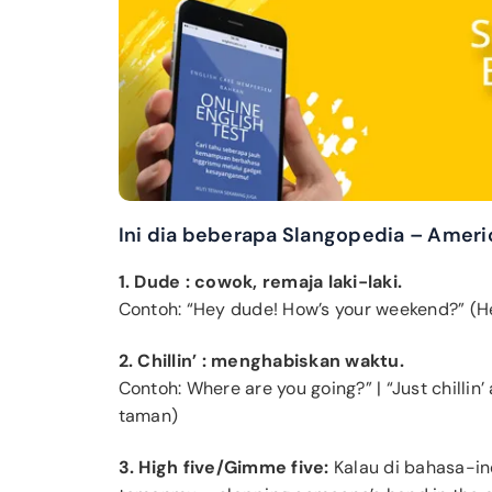
Ini dia beberapa Slangopedia – Ameri
1. Dude : cowok, remaja laki-laki.
Contoh: “Hey dude! How’s your weekend?” (H
2. Chillin’ : menghabiskan waktu.
Contoh: Where are you going?” | “Just chillin
taman)
3. High five/Gimme five:
Kalau di bahasa-in