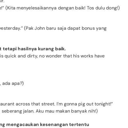
r.
ve!” (Kita menyelesaikannya dengan baik! Tos dulu dong!)
yesterday.” (Pak John baru saja dapat bonus yang
t tetapi hasilnya kurang baik.
s quick and dirty, no wonder that his works have
, ada apa?)
aurant across that street. I’m gonna pig out tonight!”
i seberang jalan. Aku mau makan banyak nih!)
yang mengacaukan kesenangan tertentu