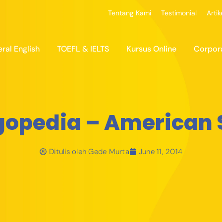
Tentang Kami
Testimonial
Artik
ral English
TOEFL & IELTS
Kursus Online
Corpor
gopedia – American 
Ditulis oleh
Gede Murta
June 11, 2014