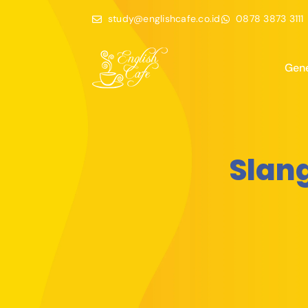
study@englishcafe.co.id
0878 3873 3111
Gene
Slan