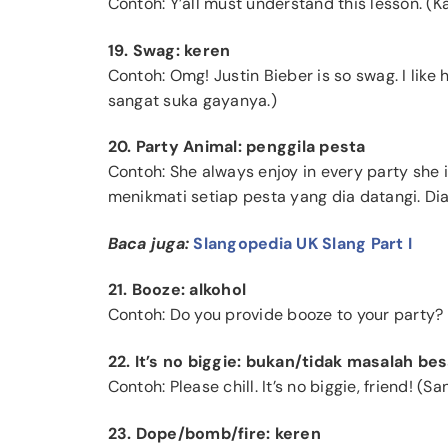
Contoh: Y’all must understand this lesson. (
19. Swag: keren
Contoh: Omg! Justin Bieber is so swag. I like h
sangat suka gayanya.)
20. Party Animal: penggila pesta
Contoh: She always enjoy in every party she i
menikmati setiap pesta yang dia datangi. Di
Baca juga:
Slangopedia UK Slang Part I
21. Booze: alkohol
Contoh: Do you provide booze to your party
22. It’s no biggie: bukan/tidak masalah bes
Contoh: Please chill. It’s no biggie, friend! (S
23. Dope/bomb/fire: keren