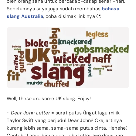
oleh orang sana untuk bercakap-cakap sehari-hari.
Sebelumnya saya juga sudah membahas
bahasa
slang Australia
, coba disimak link nya 🙂
Well, these are some UK slang. Enjoy!
~
Dear John Letter
= surat putus (Ingat lagu milik
Taylor Swift yang berjudul Dear John? Oke, artinya
kurang lebih sama, sama-sama putus cinta. Hehehe)
Contoh : I gave him a dear john letter two days ago.