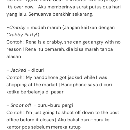
It’s over now. | Aku memberinya surat putus dua hari
yang lalu. Semuanya berakhir sekarang.
~Crabby
= mudah marah (Jangan kaitkan dengan
Crabby Patty
!)
Contoh : Rena is a crabby, she can get angry with no
reason | Rena itu pemarah, dia bisa marah tanpa
alasan
~
Jacked
= dicuri
Contoh : My handphone got jacked while I was
shopping at the market | Handphone saya dicuri
ketika berbelanja di pasar
~
Shoot off
= buru-buru pergi
Contoh : I’m just going to shoot off down to the post
office before it closes | Aku bakal buru-buru ke
kantor pos sebelum mereka tutup