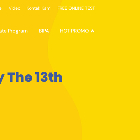
el
Video
Kontak Kami
FREE ONLINE TEST
ate Program
BIPA
HOT PROMO 🔥
 The 13th