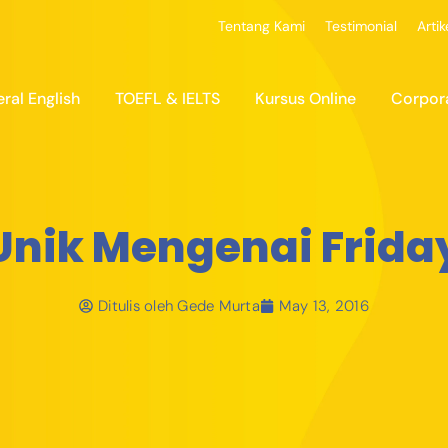
Tentang Kami
Testimonial
Artik
ral English
TOEFL & IELTS
Kursus Online
Corpor
 Unik Mengenai Friday
Ditulis oleh
Gede Murta
May 13, 2016