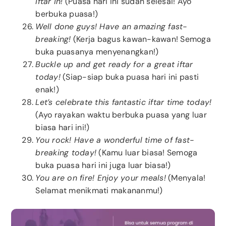
iftar in!
(Puasa hari ini sudah selesai! Ayo
berbuka puasa!)
Well done guys! Have an amazing fast-
breaking!
(Kerja bagus kawan-kawan! Semoga
buka puasanya menyenangkan!)
Buckle up and get ready for a great iftar
today!
(Siap-siap buka puasa hari ini pasti
enak!)
Let’s celebrate this fantastic iftar time today!
(Ayo rayakan waktu berbuka puasa yang luar
biasa hari ini!)
You rock! Have a wonderful time of fast-
breaking today!
(Kamu luar biasa! Semoga
buka puasa hari ini juga luar biasa!)
You are on fire! Enjoy your meals!
(Menyala!
Selamat menikmati makananmu!)