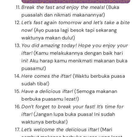
Break the fast and enjoy the meals!
(Buka
puasalah dan nikmati makanannya!)
Let’s fast again tomorrow and let’s take a bite
now!
(Ayo puasa lagi besok tapi sekarang
waktunya makan dulu!)
You did amazing today! Hope you enjoy your
iftar!
(Kamu melakukannya dengan baik hari
ini! Aku harap kamu menikmati makanan buka
puasamu!)
Here comes the iftar!
(Waktu berbuka puasa
sudah tiba!)
Have a delicious iftar!
(Semoga makanan
berbuka puasamu lezat!)
Don’t forget to break your fast! It’s time for
iftar!
(Jangan lupa buka puasa! Ini sudah
waktunya berbuka!)
Let’s welcome the delicious iftar!
(Mari