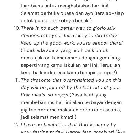
luar biasa untuk menghabiskan hari ini!
Selamat berbuka puasa dan ayo Bersiap-siap
untuk puasa berikutnya besok!)
There is no such better way to gloriously
demonstrate your faith like you did today!
Keep up the good work, you’re almost there!
(Tidak ada acara yang lebih baik untuk
menunjukkan keimananmu dengan gemilang
seperti yang kamu lakukan hari ini! Teruskan
kerja baik ini karena kamu hampir sampai!)
The tiresome that overwhelmed you on this
day will be paid off by the first bite of your
iftar meals, so enjoy!
(Rasa lelah yang
membebanimu hari ini akan terbayar dengan
gigitan pertama makanan berbuka puasamu,
jadi selamat menikmati!)
I have no hesitation that God is happy by
your fasting today! Happy fast-breaking!
(Aku