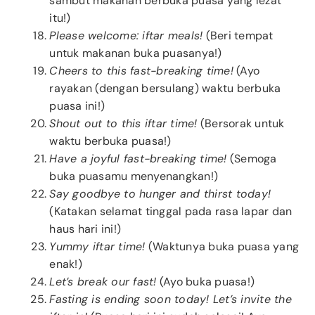
sambut makanan berbuka puasa yang lezat
itu!)
Please welcome: iftar meals!
(Beri tempat
untuk makanan buka puasanya!)
Cheers to this fast-breaking time!
(Ayo
rayakan (dengan bersulang) waktu berbuka
puasa ini!)
Shout out to this iftar time!
(Bersorak untuk
waktu berbuka puasa!)
Have a joyful fast-breaking time!
(Semoga
buka puasamu menyenangkan!)
Say goodbye to hunger and thirst today!
(Katakan selamat tinggal pada rasa lapar dan
haus hari ini!)
Yummy iftar time!
(Waktunya buka puasa yang
enak!)
Let’s break our fast!
(Ayo buka puasa!)
Fasting is ending soon today! Let’s invite the