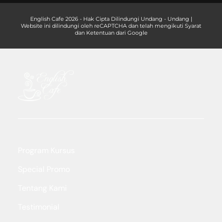
English Cafe 2026 - Hak Cipta Dilindungi Undang - Undang |
Website ini dilindungi oleh reCAPTCHA dan telah mengikuti Syarat
dan Ketentuan dari Google
Program Kursus
Special Promo
Tentang Kami
Testimonial