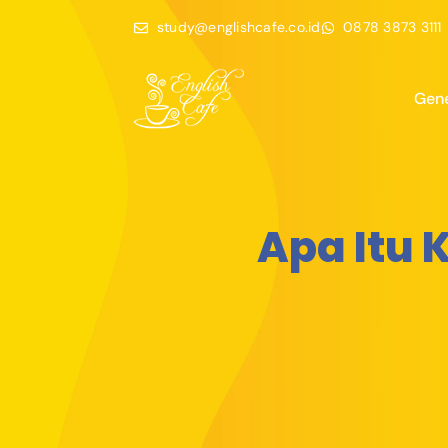
study@englishcafe.co.id
0878 3873 3111
Gene
Apa Itu