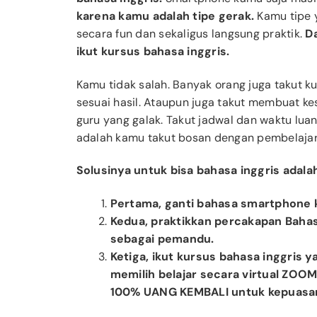
karena kamu adalah tipe gerak.
Kamu tipe y
secara fun dan sekaligus langsung praktik.
D
ikut kursus bahasa inggris.
Kamu tidak salah. Banyak orang juga takut k
sesuai hasil. Ataupun juga takut membuat ke
guru yang galak. Takut jadwal dan waktu lua
adalah kamu takut bosan dengan pembelaja
Solusinya untuk bisa bahasa inggris adala
Pertama, ganti bahasa smartphone 
Kedua, praktikkan percakapan Bahas
sebagai pemandu.
Ketiga, ikut kursus bahasa inggris y
memilih belajar secara virtual ZO
100% UANG KEMBALI untuk kepuasan 