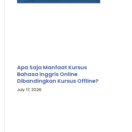
Apa Saja Manfaat Kursus
Bahasa Inggris Online
Dibandingkan Kursus Offline?
July 17, 2026