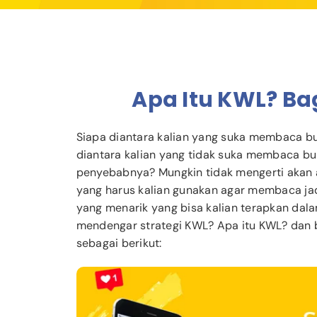
Apa Itu KWL? B
Siapa diantara kalian yang suka membaca bu
diantara kalian yang tidak suka membaca buk
penyebabnya? Mungkin tidak mengerti akan a
yang harus kalian gunakan agar membaca jad
yang menarik yang bisa kalian terapkan dal
mendengar strategi KWL? Apa itu KWL? dan 
sebagai berikut: