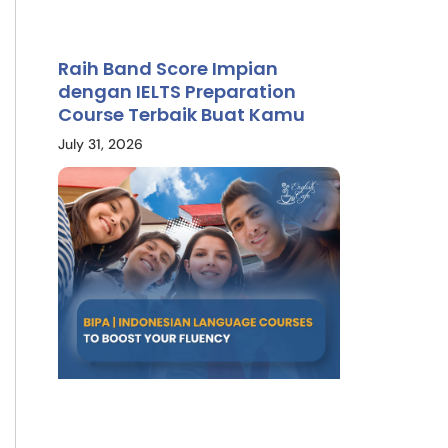
Raih Band Score Impian
dengan IELTS Preparation
Course Terbaik Buat Kamu
July 31, 2026