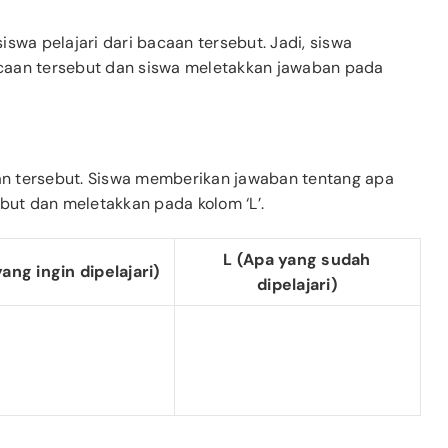
swa pelajari dari bacaan tersebut. Jadi, siswa
caan tersebut dan siswa meletakkan jawaban pada
n tersebut. Siswa memberikan jawaban tentang apa
ebut dan meletakkan pada kolom ‘L’.
L (Apa yang sudah
ang ingin dipelajari)
dipelajari)