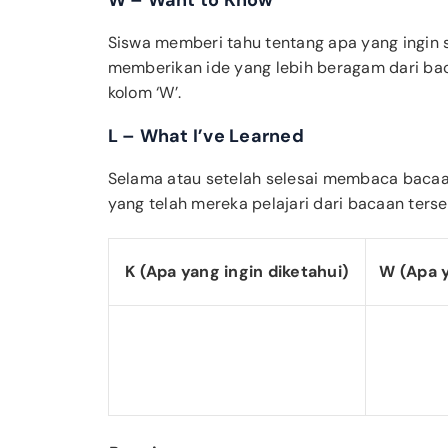
Siswa memberi tahu tentang apa yang ingin si
memberikan ide yang lebih beragam dari ba
kolom ‘W’.
L – What I’ve Learned
Selama atau setelah selesai membaca bacaa
yang telah mereka pelajari dari bacaan ters
K (Apa yang ingin diketahui)
W (Apa y