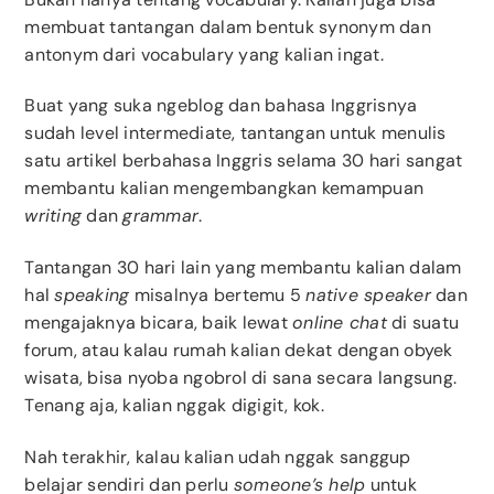
membuat tantangan dalam bentuk synonym dan
antonym dari vocabulary yang kalian ingat.
Buat yang suka ngeblog dan bahasa Inggrisnya
sudah level intermediate, tantangan untuk menulis
satu artikel berbahasa Inggris selama 30 hari sangat
membantu kalian mengembangkan kemampuan
writing
dan
grammar
.
Tantangan 30 hari lain yang membantu kalian dalam
hal
speaking
misalnya bertemu 5
native speaker
dan
mengajaknya bicara, baik lewat
online chat
di suatu
forum, atau kalau rumah kalian dekat dengan obyek
wisata, bisa nyoba ngobrol di sana secara langsung.
Tenang aja, kalian nggak digigit, kok.
Nah terakhir, kalau kalian udah nggak sanggup
belajar sendiri dan perlu
someone’s help
untuk