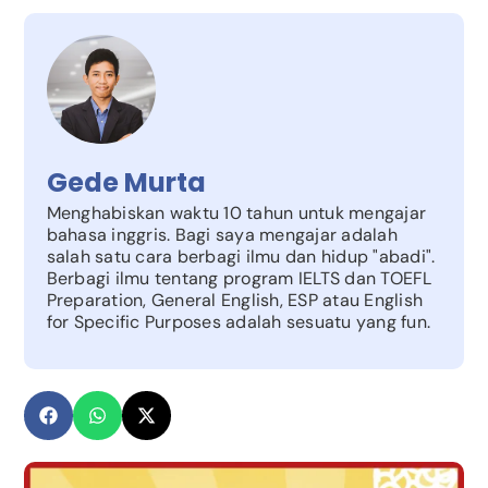
Gede Murta
Menghabiskan waktu 10 tahun untuk mengajar
bahasa inggris. Bagi saya mengajar adalah
salah satu cara berbagi ilmu dan hidup "abadi".
Berbagi ilmu tentang program IELTS dan TOEFL
Preparation, General English, ESP atau English
for Specific Purposes adalah sesuatu yang fun.