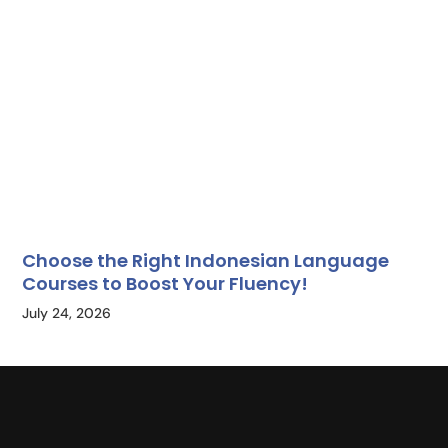
Choose the Right Indonesian Language
Courses to Boost Your Fluency!
July 24, 2026