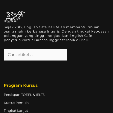
Sejak 2012, English Cafe Bali telah membantu ribuan
orang mahir berbahasa Inggris. Dengan tingkat kepuasan
pelanggan yang tinggi menjadikan English Cafe
penyedia kursus Bahasa Inggris terbaik di Bali.
Program Kursus
Persiapan TOEFL & IELTS
Kursus Pemula
Tingkat Lanjut