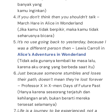
banyak yang
kamu inginkan)
If you don’t think then you shouldn’t talk
–
March Hare in Alice in Wonderland
(Jika kamu tidak berpikir, maka kamu tidak
seharusnya bicara)
It’s no use going back to yesterday, because I
was a different person then
– Lewis Carroll in
Alice’s Adventures in Wonderland
(Tidak ada gunanya kembali ke masa lalu,
karena aku orang yang berbeda saat itu)
Just because someone stumbles and loses
their path, doesn’t mean they’re lost forever
– Professor X in X-men: Days of Future Past
(Hanya karena seseorang terjatuh dan
kehilangan arah, bukan berarti mereka
tersesat selamanya)
Life is a journey to be experienced, not a