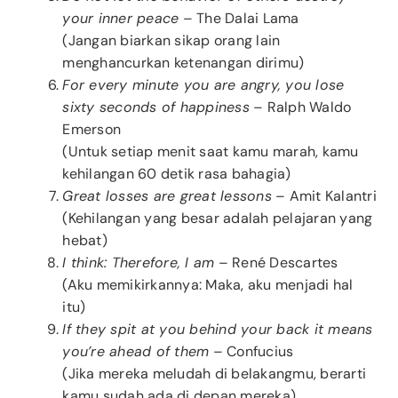
your inner peace
– The Dalai Lama
(Jangan biarkan sikap orang lain
menghancurkan ketenangan dirimu)
For every minute you are angry, you lose
sixty seconds of happiness
– Ralph Waldo
Emerson
(Untuk setiap menit saat kamu marah, kamu
kehilangan 60 detik rasa bahagia)
Great losses are great lessons
– Amit Kalantri
(Kehilangan yang besar adalah pelajaran yang
hebat)
I think: Therefore, I am
– René Descartes
(Aku memikirkannya: Maka, aku menjadi hal
itu)
If they spit at you behind your back it means
you’re ahead of them
– Confucius
(Jika mereka meludah di belakangmu, berarti
kamu sudah ada di depan mereka)