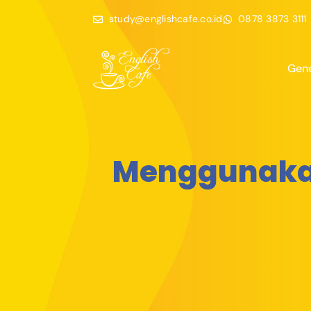
study@englishcafe.co.id
0878 3873 3111
Gene
Menggunakan