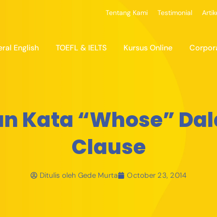
Tentang Kami
Testimonial
Artik
ral English
TOEFL & IELTS
Kursus Online
Corpor
 Kata “Whose” Dal
Clause
Ditulis oleh
Gede Murta
October 23, 2014