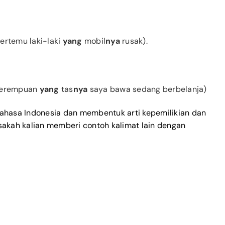
ertemu laki-laki
yang
mobil
nya
rusak).
(Perempuan
yang
tas
nya
saya bawa sedang berbelanja)
bahasa Indonesia dan membentuk arti kepemilikian dan
isakah kalian memberi contoh kalimat lain dengan