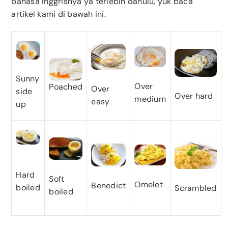
bahasa Inggrisnya ya terlebih dahulu, yuk baca
artikel kami di bawah ini.
Sunny
Over
Poached
Over
side
Over hard
medium
easy
up
Hard
Soft
Omelet
Benedict
boiled
Scrambled
boiled