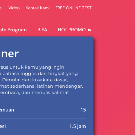
el
Video
Kontak Kami
FREE ONLINE TEST
ate Program
BIPA
HOT PROMO 🔥
nner
sus untuk kamu yang ingin
 bahasa Inggris dari tingkat yang
. Dimulai dari kosakata dasar,
limat sederhana, latihan mendengar,
membaca, dan menulis kalimat
temuan
15
esi
1.5 Jam