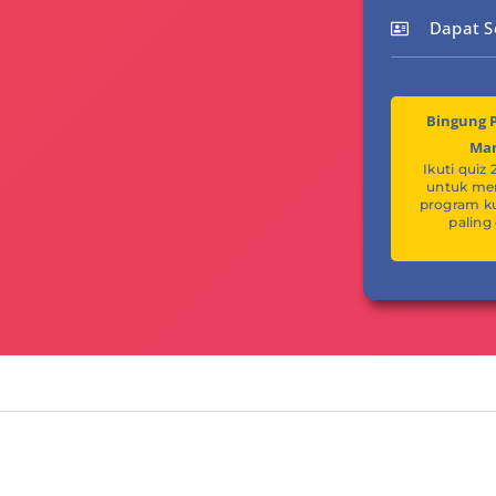
Dapat Se
Bingung P
Ma
Ikuti quiz 
untuk m
program k
paling