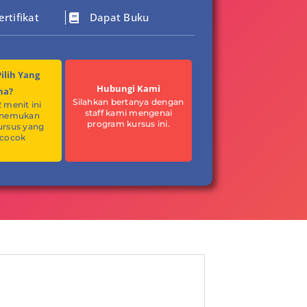
rtifikat
Dapat Buku
ilih Yang
Hubungi Kami
na?
Silahkan bertanya dengan
2 menit ini
staff kami mengenai
enemukan
program kursus ini.
ursus yang
 cocok