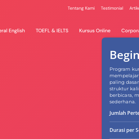
Tentang Kami
Testimonial
Artik
ral English
TOEFL & IELTS
Kursus Online
Corpor
Begi
Program kur
mempelajari
paling dasar
struktur ka
berbicara, 
sederhana.
Jumlah Per
Durasi per S