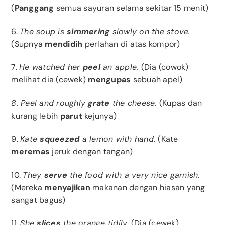
(
Panggang
semua sayuran selama sekitar 15 menit)
6.
The soup is
simmering
slowly on the stove.
(Supnya
mendidih
perlahan di atas kompor)
7.
He watched her
peel
an apple.
(Dia (cowok)
melihat dia (cewek)
mengupas
sebuah apel)
8. Peel and roughly
grate
the cheese.
(Kupas dan
kurang lebih
parut
kejunya)
9.
Kate
squeezed
a lemon with hand.
(Kate
meremas
jeruk dengan tangan)
10.
They
serve
the food with a very nice garnish.
(Mereka
menyajikan
makanan dengan hiasan yang
sangat bagus)
11.
She
slices
the orange tidily.
(Dia (cewek)