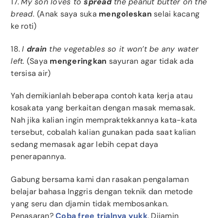
17.
My son loves to
spread
the peanut butter on the
bread.
(Anak saya suka
mengoleskan
selai kacang
ke roti)
18.
I
drain
the vegetables so it won’t be any water
left.
(Saya
mengeringkan
sayuran agar tidak ada
tersisa air)
Yah demikianlah beberapa contoh kata kerja atau
kosakata yang berkaitan dengan masak memasak.
Nah jika kalian ingin mempraktekkannya kata-kata
tersebut, cobalah kalian gunakan pada saat kalian
sedang memasak agar lebih cepat daya
penerapannya.
Gabung bersama kami dan rasakan pengalaman
belajar bahasa Inggris dengan teknik dan metode
yang seru dan djamin tidak membosankan.
Penasaran?
Coba free trialnya yukk
. Dijamin