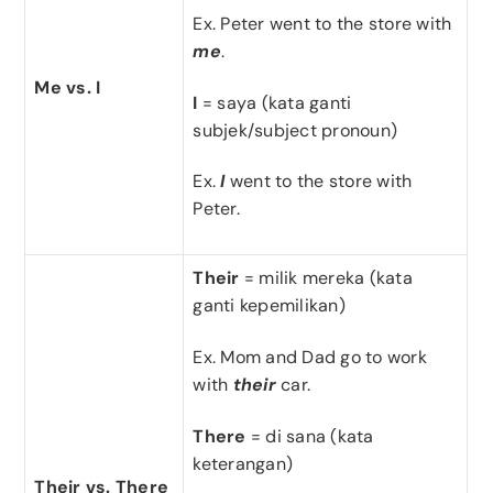
Ex. Peter went to the store with
me
.
Me vs. I
I
= saya (kata ganti
subjek/subject pronoun)
Ex.
I
went to the store with
Peter.
Their
= milik mereka (kata
ganti kepemilikan)
Ex. Mom and Dad go to work
with
their
car.
There
= di sana (kata
keterangan)
Their vs. There