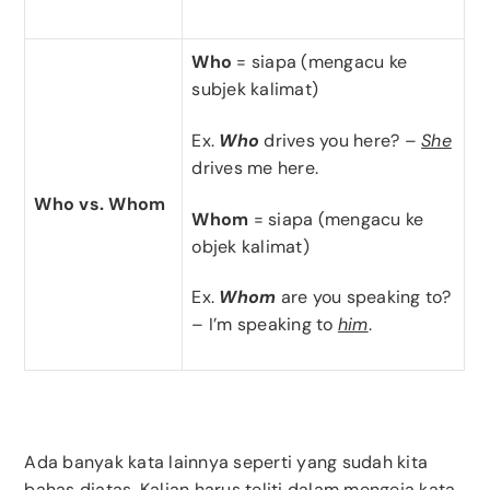
Who
= siapa (mengacu ke
subjek kalimat)
Ex.
Who
drives you here? –
She
drives me here.
Who vs. Whom
Whom
= siapa (mengacu ke
objek kalimat)
Ex.
Whom
are you speaking to?
– I’m speaking to
him
.
Ada banyak kata lainnya seperti yang sudah kita
bahas diatas. Kalian harus teliti dalam mengeja kata