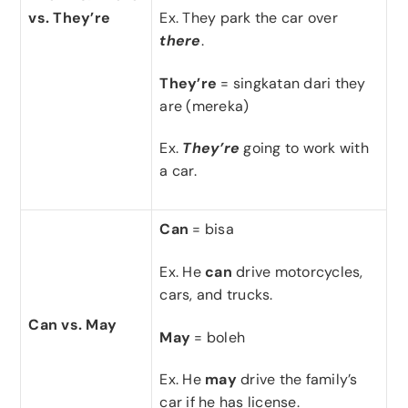
Ex. They park the car over
vs. They’re
there
.
They’re
= singkatan dari they
are (mereka)
Ex.
They’re
going to work with
a car.
Can
= bisa
Ex. He
can
drive motorcycles,
cars, and trucks.
Can vs. May
May
= boleh
Ex. He
may
drive the family’s
car if he has license.