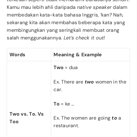
Kamu mau lebih ahli daripada
native speaker
dalam
membedakan kata-kata bahasa Inggris, ‘kan? Nah,
sekarang kita akan membahas beberapa kata yang
membingungkan yang seringkali membuat orang
salah menggunakannya.
Let’s check it out!
Words
Meaning & Example
Two
= dua
Ex. There are
two
women in the
car.
To
= ke …
Two vs. To. Vs
Ex. The women are going
to
a
Too
restaurant.