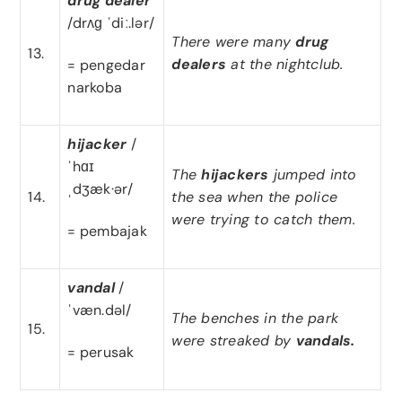
drug dealer
/drʌɡ ˈdiː.lər/
There were many
drug
13.
dealers
at the nightclub.
= pengedar
narkoba
hijacker
/
ˈhɑɪ
The
hijackers
jumped into
ˌdʒæk·ər/
14.
the sea when the police
were trying to catch them.
= pembajak
vandal
/
ˈvæn.dəl/
The benches in the park
15.
were streaked by
vandals.
= perusak