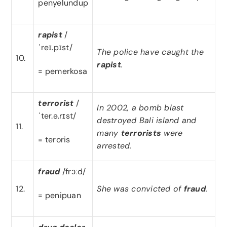
penyelundup
rapist
/
ˈreɪ.pɪst/
The police have caught the
10.
rapist
.
= pemerkosa
terrorist
/
In 2002, a bomb blast
ˈter.ə.rɪst/
destroyed Bali island and
11.
many
terrorists
were
= teroris
arrested.
fraud
/frɔːd/
12.
She was convicted of
fraud
.
= penipuan