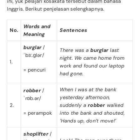
ini, yuk pelajari kosakata tersebut dalam bahasa
Inggris. Berikut penjelasan selengkapnya.
Words and
No.
Sentences
Meaning
burglar
/
There was a
burglar
last
ˈbɜː.ɡlər/
night. We came home from
1.
work and found our laptop
= pencuri
had gone.
When I was at the bank
robber
/
yesterday afternoon,
ˈrɒb.ər/
2.
suddenly a
robber
walked
= perampok
into the bank and shouted,
‘Hands up, don’t move!’
shoplifter
/