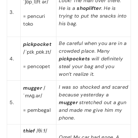
Look! The man over there.
ˈʃɒpˌlɪft ər/
He is a
shoplifter
. He is
3.
trying to put the snacks into
= pencuri
his bag.
toko
Be careful when you are in a
pickpocket
crowded place. Many
/ˈpɪkˌpɒk.ɪt/
4.
pickpockets
will definitely
= pencopet
steal your bag and you
won’t realize it.
I was so shocked and scared
mugger
/
because yesterday a
ˈmʌɡ.ər/
5.
mugger
stretched out a gun
= pembegal
and made me give him my
phone.
thief
/θiːf/
Omg! My car had gone. A