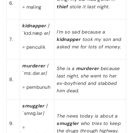
6.
thief
stole it last night.
= maling
kidnapper
/
I’m so sad because a
ˈkɪd.næp ər/
7.
kidnapper
took my son and
asked me for lots of money.
= penculik
murderer
/
She is a
murderer
because
ˈmɜː.dər.ər/
last night, she went to her
8.
ex-boyfriend and stabbed
= pembunuh
him dead.
smuggler
/
ˈsmʌɡ.lər/
The news today is about a
9.
smuggler
who tries to keep
=
the drugs through highway.