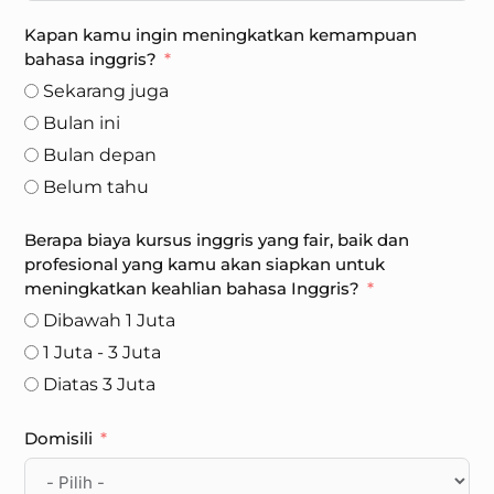
Kapan kamu ingin meningkatkan kemampuan
bahasa inggris?
Sekarang juga
Bulan ini
Bulan depan
Belum tahu
Berapa biaya kursus inggris yang fair, baik dan
profesional yang kamu akan siapkan untuk
meningkatkan keahlian bahasa Inggris?
Dibawah 1 Juta
1 Juta - 3 Juta
Diatas 3 Juta
Domisili