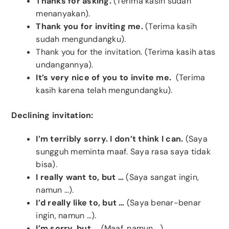
Thanks for asking.
(Terima kasih sudah
menanyakan).
Thank you for inviting me.
(Terima kasih
sudah mengundangku).
Thank you for the invitation.
(Terima kasih atas
undangannya).
It’s very nice of you to invite me.
(Terima
kasih karena telah mengundangku).
Declining invitation:
I’m terribly sorry. I don’t think I can.
(Saya
sungguh meminta maaf. Saya rasa saya tidak
bisa).
I really want to, but …
(Saya sangat ingin,
namun …).
I’d really like to, but …
(Saya benar-benar
ingin, namun …).
I’m sorry, but …
(Maaf, namun …).