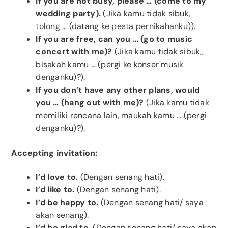
If you are not busy, please … (come to my
wedding party).
(Jika kamu tidak sibuk,
tolong … (datang ke pesta pernikahanku)).
If you are free, can you … (go to music
concert with me)?
(Jika kamu tidak sibuk,,
bisakah kamu … (pergi ke konser musik
denganku)?).
If you don’t have any other plans, would
you … (hang out with me)?
(Jika kamu tidak
memiliki rencana lain, maukah kamu … (pergi
denganku)?).
Accepting invitation:
I’d love to.
(Dengan senang hati).
I’d like to.
(Dengan senang hati).
I’d be happy to.
(Dengan senang hati/ saya
akan senang).
I’d be glad to.
(Dengan senang hati/ saya akan