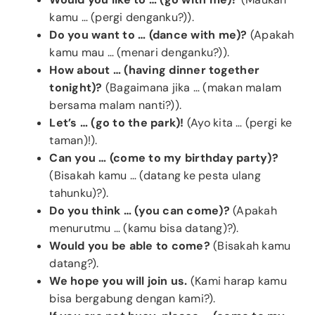
kamu … (pergi denganku?)).
Do you want to … (dance with me)?
(Apakah
kamu mau … (menari denganku?)).
How about … (having dinner together
tonight)?
(Bagaimana jika … (makan malam
bersama malam nanti?)).
Let’s … (go to the park)!
(Ayo kita … (pergi ke
taman)!).
Can you … (come to my birthday party)?
(Bisakah kamu … (datang ke pesta ulang
tahunku)?).
Do you think … (you can come)?
(Apakah
menurutmu … (kamu bisa datang)?).
Would you be able to come?
(Bisakah kamu
datang?).
We hope you will join us.
(Kami harap kamu
bisa bergabung dengan kami?).