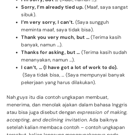
Sorry, I’m already tied up.
(Maaf, saya sangat
sibuk).
I’m very sorry, I can’t.
(Saya sungguh
meminta maaf, saya tidak bisa).
Thank you very much, but …
(Terima kasih
banyak, namun …).
Thanks for asking, but …
(Terima kasih sudah
menanyakan, namun …).
I can’t, … (I have got a lot of work to do).
(Saya tidak bisa, … (Saya mempunyai banyak
pekerjaan yang harus dilakukan).
Nah
guys
itu dia contoh ungkapan membuat,
menerima, dan menolak ajakan dalam bahasa Inggris
atau bisa juga disebut dengan
expression of making,
accepting, and declining invitation
. Ada baiknya
setelah kalian membaca contoh – contoh ungkapan
tersebut, kalian langsung menggunakannya pada