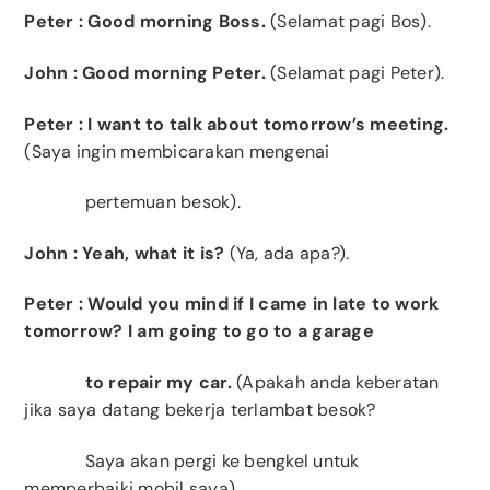
Peter
: Good morning Boss.
(Selamat pagi Bos).
John
: Good morning Peter.
(Selamat pagi Peter).
Peter
: I want to talk about tomorrow’s meeting.
(Saya ingin membicarakan mengenai
pertemuan besok).
John
: Yeah, what it is?
(Ya, ada apa?).
Peter
:
Would you mind if I came in late to work
tomorrow?
I am going to go to a garage
to repair my car.
(Apakah anda keberatan
jika saya datang bekerja terlambat besok?
Saya akan pergi ke bengkel untuk
memperbaiki mobil saya).