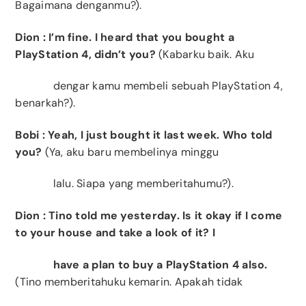
Bagaimana denganmu?).
Dion
: I’m fine. I heard that you bought a
PlayStation 4, didn’t you?
(Kabarku baik. Aku
dengar kamu membeli sebuah PlayStation 4,
benarkah?).
Bobi
: Yeah, I just bought it last week. Who told
you?
(Ya, aku baru membelinya minggu
lalu. Siapa yang memberitahumu?).
Dion
: Tino told me yesterday.
Is it okay if I come
to your house and take a look of it?
I
have a plan to buy a PlayStation 4 also.
(Tino memberitahuku kemarin. Apakah tidak