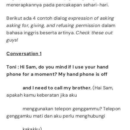
menerapkannya pada percakapan sehari-hari.
Berikut ada 4 contoh dialog
expression of asking
asking for, giving, and refusing permission
dalam
bahasa inggris beserta artinya.
Check these out
guys!
Conversation 1
Toni
: Hi Sam,
do you mind if I use your hand
phone for a moment
?
My hand phone is off
and I need to call my brother.
(Hai Sam,
apakah kamu keberatan jika aku
menggunakan telepon genggammu? Telepon
genggamku mati dan aku perlu menghubungi
kakakku).