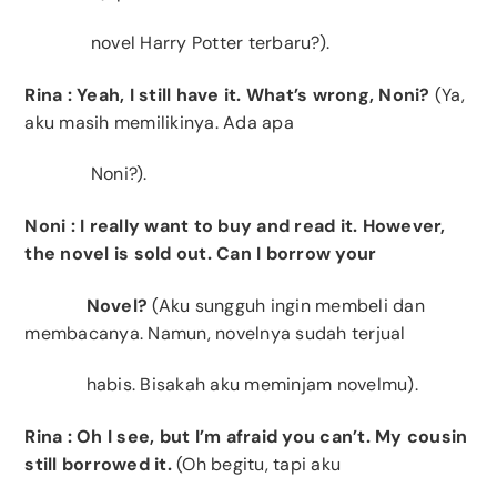
novel Harry Potter terbaru?).
Rina
: Yeah, I still have it. What’s wrong, Noni?
(Ya,
aku masih memilikinya. Ada apa
Noni?).
Noni
: I really want to buy and read it. However,
the novel is sold out.
Can I borrow your
Novel?
(Aku sungguh ingin membeli dan
membacanya. Namun, novelnya sudah terjual
habis. Bisakah aku meminjam novelmu).
Rina
: Oh I see, but
I’m afraid you can’t.
My cousin
still borrowed it.
(Oh begitu, tapi aku