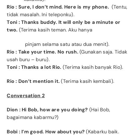
Rio
:
Sure, I don’t mind.
Here is my phone.
(Tentu,
tidak masalah. Ini teleponku).
Toni
: Thanks buddy. It will only be a minute or
two.
(Terima kasih teman. Aku hanya
pinjam selama satu atau dua menit).
Rio
: Take your time. No rush.
(Gunakan saja. Tidak
usah buru – buru).
Toni
: Thanks a lot Rio.
(Terima kasih banyak Rio).
Rio
: Don’t mention it.
(Terima kasih kembali).
Conversation 2
Dion
: Hi Bob, how are you doing?
(Hai Bob,
bagaimana kabarmu?)
Bobi
: I’m good. How about you?
(Kabarku baik.